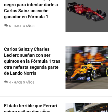
negro para intentar darle a
Carlos Sainz un coche
ganador en Fórmula 1
COMENTARIOS
6
HACE 4 AÑOS
Carlos Sainz y Charles
Leclerc sueñan con ser
quintos en la Fórmula 1 tras
otra nefasta segunda parte
de Lando Norris
COMENTARIOS
4
HACE 5 AÑOS
El dato terrible que Ferrari
quiere evitar: dos años