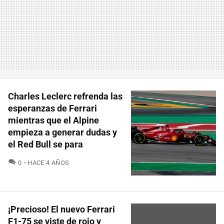
Charles Leclerc refrenda las
esperanzas de Ferrari
mientras que el Alpine
empieza a generar dudas y
el Red Bull se para
COMENTARIOS
0
HACE 4 AÑOS
¡Precioso! El nuevo Ferrari
F1-75 se viste de rojo y