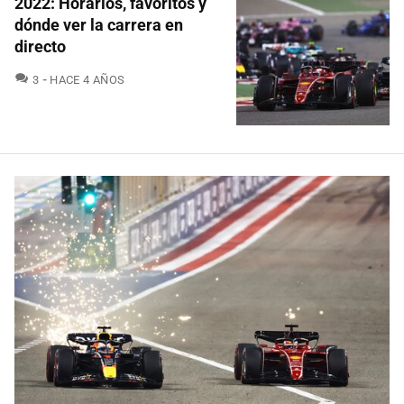
2022: Horarios, favoritos y
dónde ver la carrera en
directo
COMENTARIOS
3
HACE 4 AÑOS