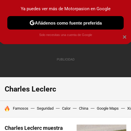
Ya puedes ver más de Motorpasion en Google
PRUEBAS
COCHES ELÉCTRICOS
OBSERVATORIO
F1
Añádenos como fuente preferida
Solo necesitas una cuenta de Google
×
Charles Leclerc
HOY SE HABLA DE
Famosos
Seguridad
Calor
China
Google Maps
Xi
Charles Leclerc muestra