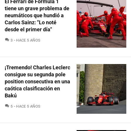
El Ferrari de Fórmula 1
tiene un grave problema de
neumáticos que hundió a
Carlos Sainz: "Lo noté
desde el primer día"
COMENTARIOS
3
HACE 5 AÑOS
¡Tremendo! Charles Leclerc
consigue su segunda pole
position consecutiva en una
caótica clasificación en
Bakú
COMENTARIOS
5
HACE 5 AÑOS