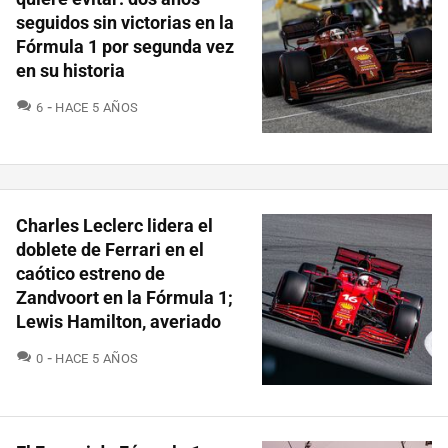
seguidos sin victorias en la
Fórmula 1 por segunda vez
en su historia
COMENTARIOS
6
HACE 5 AÑOS
Charles Leclerc lidera el
doblete de Ferrari en el
caótico estreno de
Zandvoort en la Fórmula 1;
Lewis Hamilton, averiado
COMENTARIOS
0
HACE 5 AÑOS