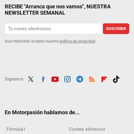
RECIBE "Arranca que nos vamos", NUESTRA
NEWSLETTER SEMANAL
SUSCRIBIR
Suscribiéndote aceptas nuestra
política de privacidad
Síguenos
Twit
Fac
Yout
Inst
Tele
RSS
Flip
Tikt
ter
ebo
ube
agra
gra
boar
ok
ok
m
m
d
En Motorpasión hablamos de...
Fórmula1
Coches eléctricos