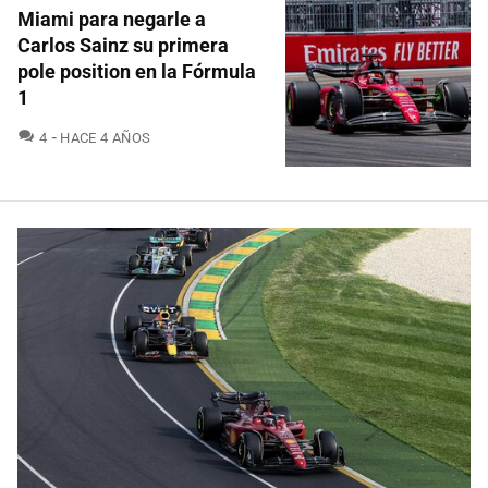
Miami para negarle a
Carlos Sainz su primera
pole position en la Fórmula
1
COMENTARIOS
4
HACE 4 AÑOS