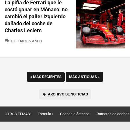
La pifia de Ferrari que le
costó ganar en Mónaco: no
cambió el palier izquierdo
dañado del coche de
Charles Leclerc
COMENTARIOS
10
HACE 5 AÑOS
«
MÁS RECIENTES
MÁS ANTIGUAS
»
ARCHIVO DE NOTICIAS
OTROS TEMAS:
Fórmula1
Coches eléctricos
Rumores de coches