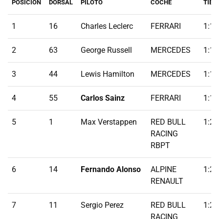
POSICIÓN
DORSAL
PILOTO
COCHE
TIEM
1
16
Charles Leclerc
FERRARI
1:19
2
63
George Russell
MERCEDES
1:19
3
44
Lewis Hamilton
MERCEDES
1:19
4
55
Carlos Sainz
FERRARI
1:19
5
1
Max Verstappen
RED BULL
1:20
RACING
RBPT
6
14
Fernando Alonso
ALPINE
1:20
RENAULT
7
11
Sergio Perez
RED BULL
1:20
RACING