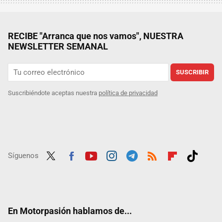
RECIBE "Arranca que nos vamos", NUESTRA
NEWSLETTER SEMANAL
SUSCRIBIR
Suscribiéndote aceptas nuestra
política de privacidad
Síguenos
Twit
Fac
Yout
Inst
Tele
RSS
Flip
Tikt
ter
ebo
ube
agra
gra
boar
ok
ok
m
m
d
En Motorpasión hablamos de...