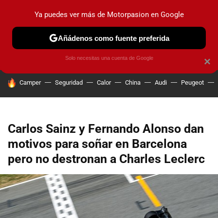
Ya puedes ver más de Motorpasion en Google
PRUEBAS
COCHES ELÉCTRICOS
OBSERVATORIO
F1
Añádenos como fuente preferida
Solo necesitas una cuenta de Google
×
HOY SE HABLA DE
Camper
Seguridad
Calor
China
Audi
Peugeot
Carlos Sainz y Fernando Alonso dan
motivos para soñar en Barcelona
pero no destronan a Charles Leclerc