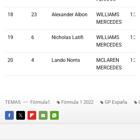
18
23
Alexander Albon
WILLIAMS
1:22
MERCEDES
19
6
Nicholas Latifi
WILLIAMS
1:23
MERCEDES
20
4
Lando Norris
MCLAREN
1:23
MERCEDES
TEMAS
Fórmula1
Fórmula 1 2022
GP España
FACEBOOK
TWITTER
FLIPBOARD
E-
WHATSAPP
MAIL