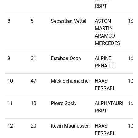
RBPT
8
5
Sebastian Vettel
ASTON
1:20
MARTIN
ARAMCO
MERCEDES
9
31
Esteban Ocon
ALPINE
1:20
RENAULT
10
47
Mick Schumacher
HAAS
1:20
FERRARI
11
10
Pierre Gasly
ALPHATAURI
1:20
RBPT
12
20
Kevin Magnussen
HAAS
1:21
FERRARI