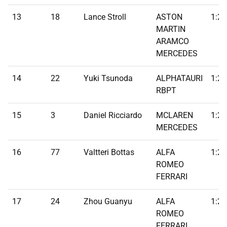
13
18
Lance Stroll
ASTON
1:21
MARTIN
ARAMCO
MERCEDES
14
22
Yuki Tsunoda
ALPHATAURI
1:21
RBPT
15
3
Daniel Ricciardo
MCLAREN
1:21
MERCEDES
16
77
Valtteri Bottas
ALFA
1:21
ROMEO
FERRARI
17
24
Zhou Guanyu
ALFA
1:21
ROMEO
FERRARI