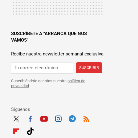
SUSCRÍBETE A "ARRANCA QUE NOS
VAMOS"
Recibe nuestra newsletter semanal exclusiva
SUSCRIBIR
Suscribiéndote aceptas nuestra
política de
privacidad
Síguenos
Twit
Fac
Yout
Inst
Tele
RSS
ter
ebo
ube
agra
gra