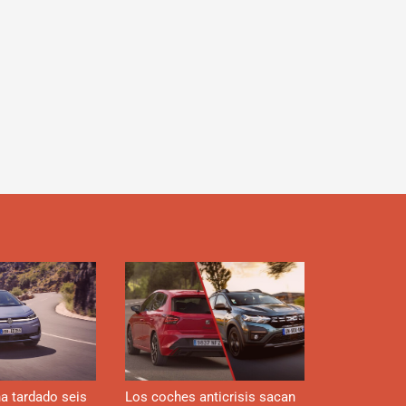
Flip
Tikt
ok
m
m
boar
ok
d
a tardado seis
Los coches anticrisis sacan