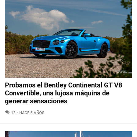
Probamos el Bentley Continental GT V8
Convertible, una lujosa máquina de
generar sensaciones
COMENTARIOS
12
HACE 5 AÑOS