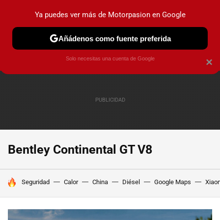
Ya puedes ver más de Motorpasion en Google
PRUEBAS
COCHES ELÉCTRICOS
OBSERVATORIO
F1
Añádenos como fuente preferida
Solo necesitas una cuenta de Google
×
Bentley Continental GT V8
HOY SE HABLA DE
Seguridad
Calor
China
Diésel
Google Maps
Xiao