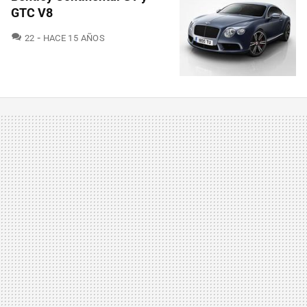
GTC V8
COMENTARIOS
22
HACE 15 AÑOS