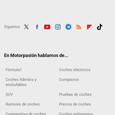
Síguenos
Twit
Fac
Yout
Inst
Tele
RSS
Flip
Tikt
ter
ebo
ube
agra
gra
boar
ok
ok
m
m
d
En Motorpasión hablamos de...
Fórmula1
Coches eléctricos
Coches híbridos y
Compactos
enchufables
SUV
Pruebas de coches
Rumores de coches
Precios de coches
Comparativa de coches
Coches autónomos