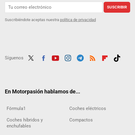
SUSCRIBIR
Suscribiéndote aceptas nuestra
política de privacidad
Síguenos
Twit
Fac
Yout
Inst
Tele
RSS
Flip
Tikt
ter
ebo
ube
agra
gra
boar
ok
ok
m
m
d
En Motorpasión hablamos de...
Fórmula1
Coches eléctricos
Coches híbridos y
Compactos
enchufables