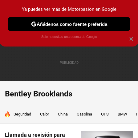
Ya puedes ver más de Motorpasion en Google
PRUEBAS
COCHES ELÉCTRICOS
OBSERVATORIO
F1
Añádenos como fuente preferida
Solo necesitas una cuenta de Google
×
Bentley Brooklands
HOY SE HABLA DE
Seguridad
Calor
China
Gasolina
GPS
BMW
F
Llamada a revisión para