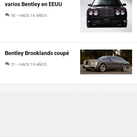
varios Bentley en EEUU
COMENTARIOS
55
HACE 16 AÑOS
Bentley Brooklands coupé
COMENTARIOS
21
HACE 19 AÑOS