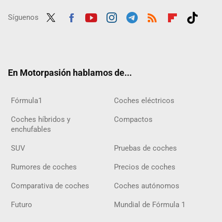
Síguenos
Twit
Fac
Yout
Inst
Tele
RSS
Flip
Tikt
ter
ebo
ube
agra
gra
boar
ok
ok
m
m
d
En Motorpasión hablamos de...
Fórmula1
Coches eléctricos
Coches híbridos y
Compactos
enchufables
SUV
Pruebas de coches
Rumores de coches
Precios de coches
Comparativa de coches
Coches autónomos
Futuro
Mundial de Fórmula 1