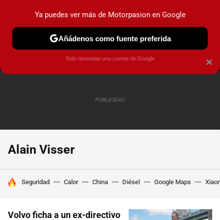
Ya puedes ver más de Motorpasion en Google
MENÚ
NUEVO
Añádenos como fuente preferida
PRUEBAS
COCHES ELÉCTRICOS
OBSERVATORIO
F1
Solo necesitas una cuenta de Google
×
Alain Visser
HOY SE HABLA DE
Seguridad
Calor
China
Diésel
Google Maps
Xiao
Volvo ficha a un ex-directivo