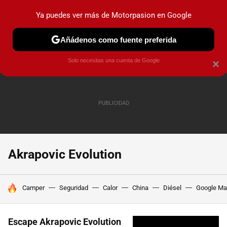
Ya puedes ver más de Motorpasion en Google
PRUEBAS
COCHES ELÉCTRICOS
OBSERVATORIO
F1
Añádenos como fuente preferida
Solo necesitas una cuenta de Google
×
Akrapovic Evolution
HOY SE HABLA DE
Camper
Seguridad
Calor
China
Diésel
Google M
Escape Akrapovic Evolution