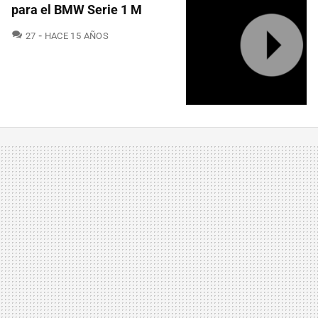
para el BMW Serie 1 M
COMENTARIOS
27
HACE 15 AÑOS