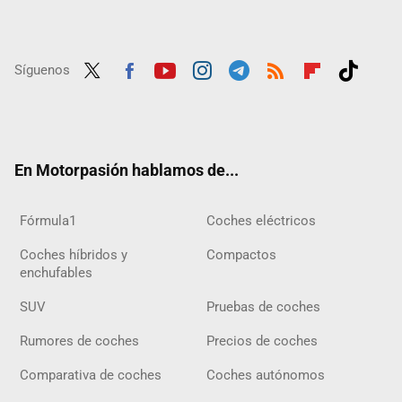
Síguenos
Twit
Fac
Yout
Inst
Tele
RSS
Flip
Tikt
ter
ebo
ube
agra
gra
boar
ok
ok
m
m
d
En Motorpasión hablamos de...
Fórmula1
Coches eléctricos
Coches híbridos y
Compactos
enchufables
SUV
Pruebas de coches
Rumores de coches
Precios de coches
Comparativa de coches
Coches autónomos