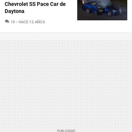
Chevrolet SS Pace Car de
Daytona
COMENTARIOS
19
HACE 12 AÑOS