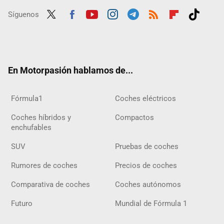
Síguenos
Twit
Fac
Yout
Inst
Tele
RSS
Flip
Tikt
ter
ebo
ube
agra
gra
boar
ok
ok
m
m
d
En Motorpasión hablamos de...
Fórmula1
Coches eléctricos
Coches híbridos y
Compactos
enchufables
SUV
Pruebas de coches
Rumores de coches
Precios de coches
Comparativa de coches
Coches autónomos
Futuro
Mundial de Fórmula 1