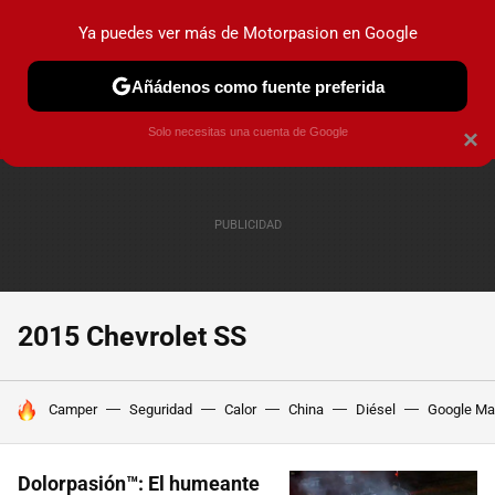
Ya puedes ver más de Motorpasion en Google
PRUEBAS
COCHES ELÉCTRICOS
OBSERVATORIO
F1
Añádenos como fuente preferida
Solo necesitas una cuenta de Google
×
2015 Chevrolet SS
HOY SE HABLA DE
Camper
Seguridad
Calor
China
Diésel
Google M
Dolorpasión™: El humeante