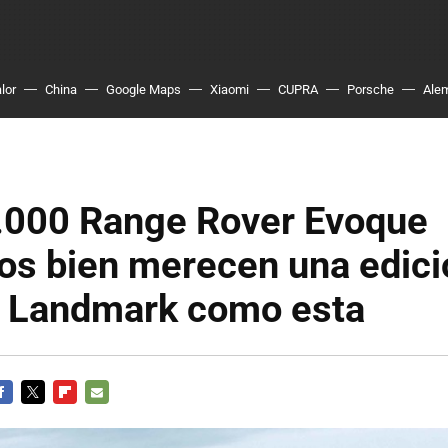
lor
China
Google Maps
Xiaomi
CUPRA
Porsche
Ale
.000 Range Rover Evoque
os bien merecen una edici
l Landmark como esta
ACEBOOK
TWITTER
FLIPBOARD
E-
MAIL