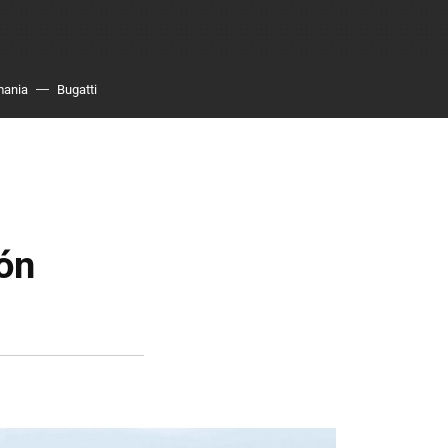
mania
Bugatti
ón