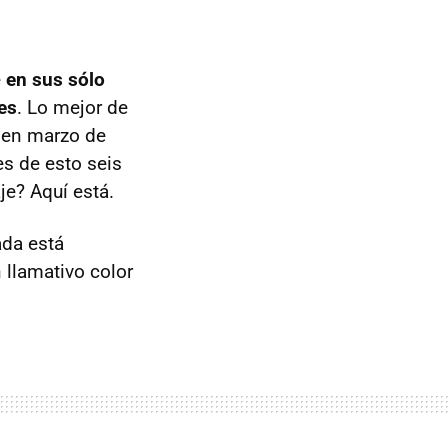
e
en sus sólo
es
. Lo mejor de
e en marzo de
s de esto seis
e? Aquí está.
ada está
 llamativo color