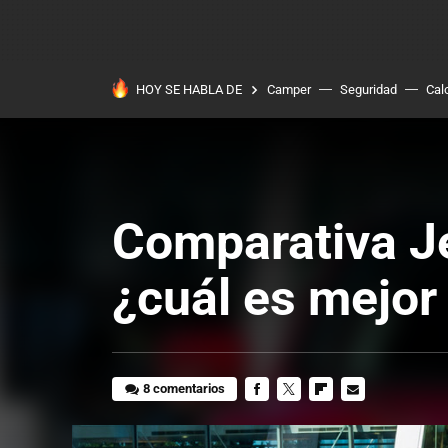
HOY SE HABLA DE
Camper
Seguridad
Cal
Comparativa J
¿cuál es mejor
8 comentarios
FACEBOOK
TWITTER
FLIPBOARD
E-
MAIL