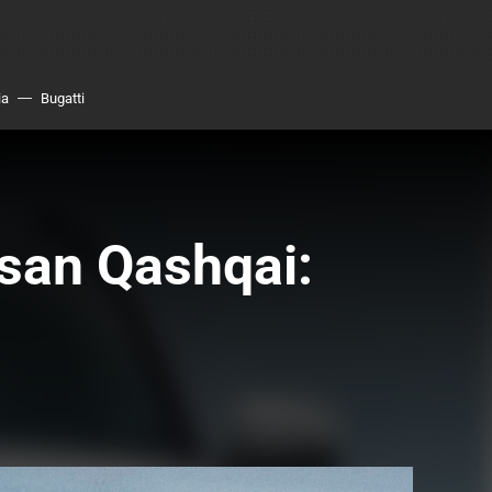
ia
Bugatti
san Qashqai: