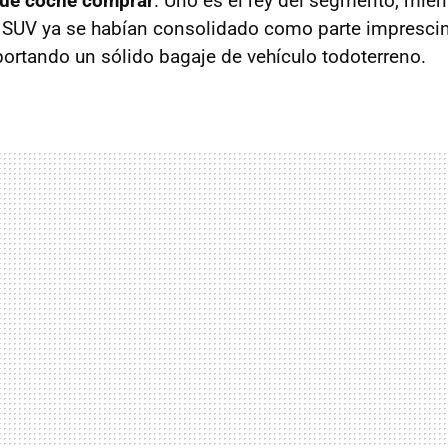
qué coche comprar
. Uno es el rey del segmento, mient
 SUV ya se habían consolidado como parte imprescin
ortando un sólido bagaje de vehículo todoterreno.