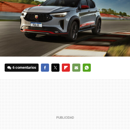
6 comentarios
FACEBOOK
TWITTER
FLIPBOARD
E-
WHATSAPP
MAIL