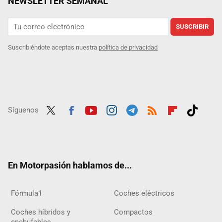
NEWSLETTER SEMANAL
SUSCRIBIR
Suscribiéndote aceptas nuestra
política de privacidad
Síguenos
Twit
Fac
Yout
Inst
Tele
RSS
Flip
Tikt
ter
ebo
ube
agra
gra
boar
ok
ok
m
m
d
En Motorpasión hablamos de...
Fórmula1
Coches eléctricos
Coches híbridos y
Compactos