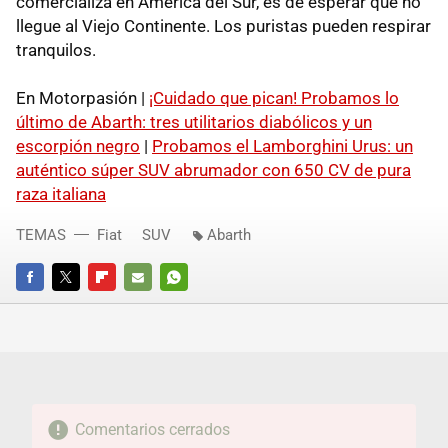
comercializa en América del Sur, es de esperar que no
llegue al Viejo Continente. Los puristas pueden respirar
tranquilos.
En Motorpasión |
¡Cuidado que pican! Probamos lo
último de Abarth: tres utilitarios diabólicos y un
escorpión negro
|
Probamos el Lamborghini Urus: un
auténtico súper SUV abrumador con 650 CV de pura
raza italiana
TEMAS
Fiat
SUV
Abarth
FACEBOOK
TWITTER
FLIPBOARD
E-
WHATSAPP
MAIL
Comentarios cerrados