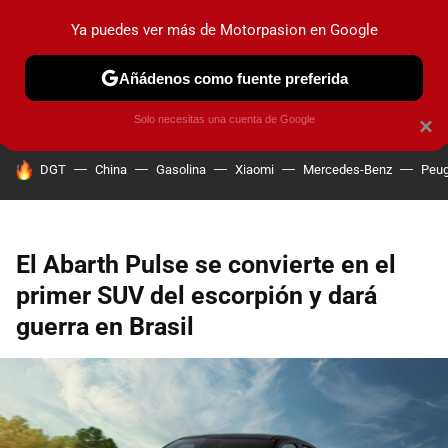
Ya puedes ver más de Motorpasion en Google
PRUEBAS
COCHES ELÉCTRICOS
OBSERVATORIO
F1
Añádenos como fuente preferida
Solo necesitas una cuenta de Google
×
HOY SE HABLA DE
DGT
China
Gasolina
Xiaomi
Mercedes-Benz
Peug
El Abarth Pulse se convierte en el
primer SUV del escorpión y dará
guerra en Brasil