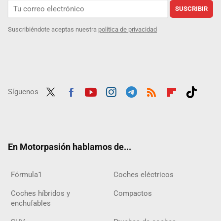
SUSCRIBIR
Suscribiéndote aceptas nuestra
política de privacidad
Síguenos
Twit
Fac
Yout
Inst
Tele
RSS
Flip
Tikt
ter
ebo
ube
agra
gra
boar
ok
ok
m
m
d
En Motorpasión hablamos de...
Fórmula1
Coches eléctricos
Coches híbridos y
Compactos
enchufables