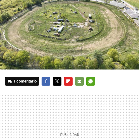
1 comentario
FACEBOOK
TWITTER
FLIPBOARD
E-
WHATSAPP
MAIL