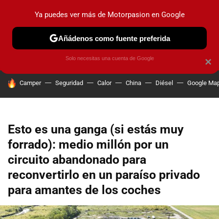
Ya puedes ver más de Motorpasion en Google
PRUEBAS
COCHES ELÉCTRICOS
OBSERVATORIO
F1
Añádenos como fuente preferida
Solo necesitas una cuenta de Google
×
HOY SE HABLA DE
Camper
Seguridad
Calor
China
Diésel
Google Ma
Esto es una ganga (si estás muy
forrado): medio millón por un
circuito abandonado para
reconvertirlo en un paraíso privado
para amantes de los coches