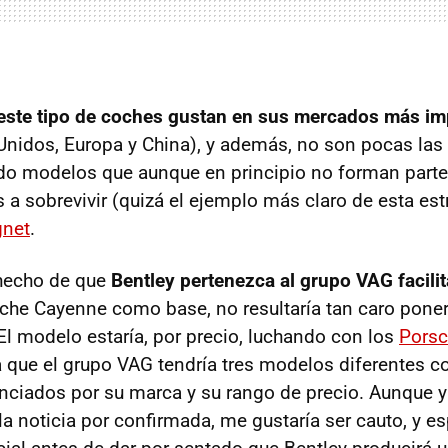
este tipo de coches gustan en sus mercados más imp
Unidos, Europa y China), y además, no son pocas las
do modelos que aunque en principio no forman part
a sobrevivir (quizá el ejemplo más claro de esta estr
gnet
.
 hecho de que
Bentley pertenezca al grupo
VAG
facili
che Cayenne como base, no resultaría tan caro pone
El modelo estaría, por precio, luchando con los
Porsc
 que el grupo
VAG
tendría tres modelos diferentes 
enciados por su marca y su rango de precio. Aunque y
 noticia por confirmada, me gustaría ser cauto, y esp