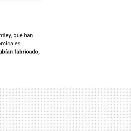
tley, que han
nómica es
abían fabricado,