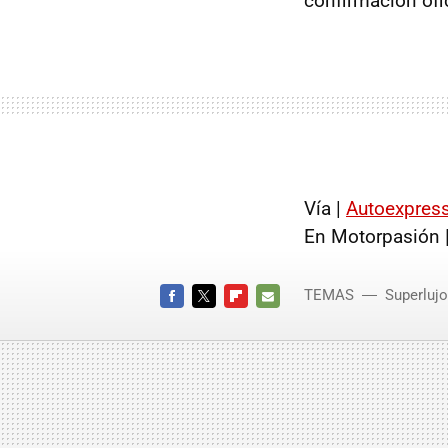
confirmación ofi
Vía |
Autoexpres
En Motorpasión 
TEMAS
Superlujo
FACEBOOK
TWITTER
FLIPBOARD
E-
MAIL