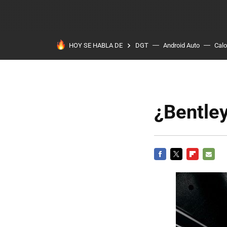
HOY SE HABLA DE
DGT
Android Auto
Calo
¿Bentley
FACEBOOK
TWITTER
FLIPBOARD
E-
MAIL