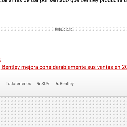
cial antes de dar por sentado que Bentley producirá 
s
|
Bentley mejora considerablemente sus ventas en 2
Todoterrenos
SUV
Bentley