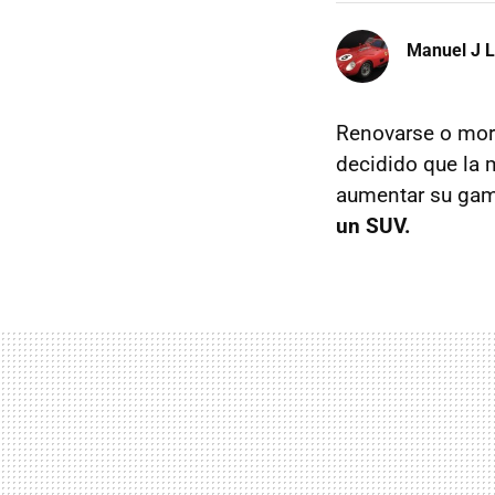
Manuel J 
Renovarse o mori
decidido que la 
aumentar su gam
un
SUV
.