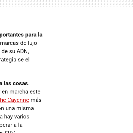
ortantes para la
 marcas de lujo
e de su
ADN
,
ategia se el
ta las cosas
.
r en marcha este
he Cayenne
más
con una misma
a hay varios
erar a la