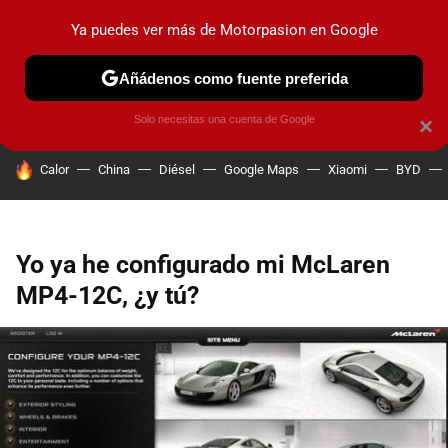
Ya puedes ver más de Motorpasion en Google
PRUEBAS
COCHES ELÉCTRICOS
OBSERVATORIO
F1
Añádenos como fuente preferida
Solo necesitas una cuenta de Google
×
HOY SE HABLA DE
Calor
China
Diésel
Google Maps
Xiaomi
BYD
Yo ya he configurado mi McLaren
MP4-12C, ¿y tú?