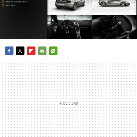
FACEBOOK
TWITTER
FLIPBOARD
E-
WHATSAPP
MAIL