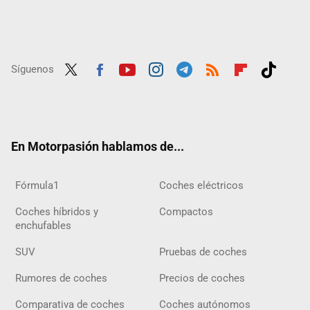
Síguenos
Twit
Fac
Yout
Inst
Tele
RSS
Flip
Tikt
ter
ebo
ube
agra
gra
boar
ok
ok
m
m
d
En Motorpasión hablamos de...
Fórmula1
Coches eléctricos
Coches híbridos y
Compactos
enchufables
SUV
Pruebas de coches
Rumores de coches
Precios de coches
Comparativa de coches
Coches autónomos