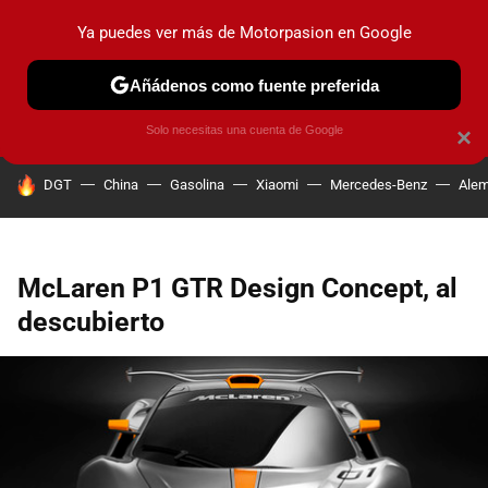
Ya puedes ver más de Motorpasion en Google
PRUEBAS
COCHES ELÉCTRICOS
OBSERVATORIO
F1
Añádenos como fuente preferida
Solo necesitas una cuenta de Google
×
HOY SE HABLA DE
DGT
China
Gasolina
Xiaomi
Mercedes-Benz
Alem
McLaren P1 GTR Design Concept, al
descubierto