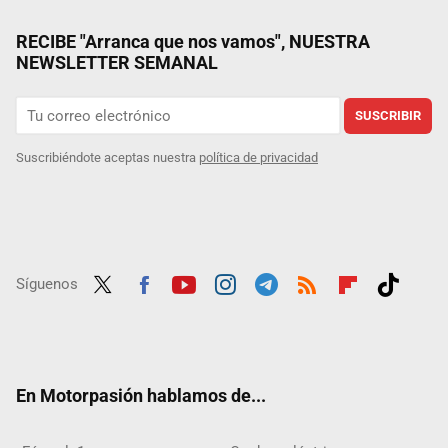
RECIBE "Arranca que nos vamos", NUESTRA
NEWSLETTER SEMANAL
SUSCRIBIR
Suscribiéndote aceptas nuestra
política de privacidad
Síguenos
Twit
Fac
Yout
Inst
Tele
RSS
Flip
Tikt
ter
ebo
ube
agra
gra
boar
ok
ok
m
m
d
En Motorpasión hablamos de...