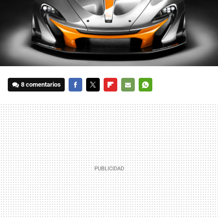
8 comentarios
FACEBOOK
TWITTER
FLIPBOARD
E-
WHATSAPP
MAIL