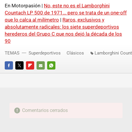
En Motorpasión |
No, este no es el Lamborghini
Countach LP 500 de 1971... pero se trata de un one-off
que lo calca al milímetro
|
Raros, exclusivos y
absolutamente radicales: los siete superdeportivos
herederos del Grupo C que nos dejó la década de los
90
TEMAS
Superdeportivos
Clásicos
Lamborghini Coun
FACEBOOK
TWITTER
FLIPBOARD
E-
WHATSAPP
MAIL
Comentarios cerrados