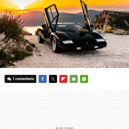
1 comentario
FACEBOOK
TWITTER
FLIPBOARD
E-
WHATSAPP
MAIL