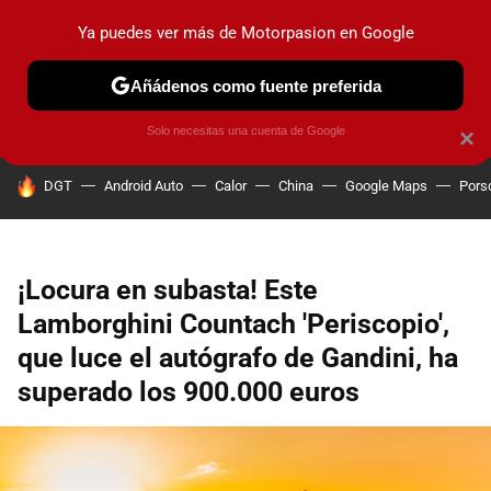
Ya puedes ver más de Motorpasion en Google
PRUEBAS
COCHES ELÉCTRICOS
OBSERVATORIO
F1
Añádenos como fuente preferida
Solo necesitas una cuenta de Google
×
HOY SE HABLA DE
DGT
Android Auto
Calor
China
Google Maps
Pors
¡Locura en subasta! Este
Lamborghini Countach 'Periscopio',
que luce el autógrafo de Gandini, ha
superado los 900.000 euros