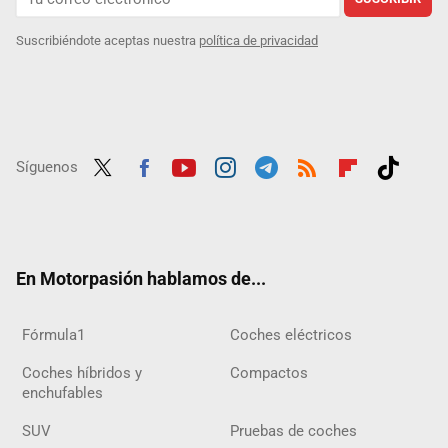
Suscribiéndote aceptas nuestra
política de privacidad
Síguenos
Twit
Fac
Yout
Inst
Tele
RSS
Flip
Tikt
ter
ebo
ube
agra
gra
boar
ok
ok
m
m
d
En Motorpasión hablamos de...
Fórmula1
Coches eléctricos
Coches híbridos y
Compactos
enchufables
SUV
Pruebas de coches