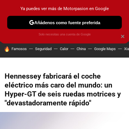
Ya puedes ver más de Motorpasion en Google
PRUEBAS
COCHES ELÉCTRICOS
OBSERVATORIO
F1
Añádenos como fuente preferida
Solo necesitas una cuenta de Google
×
HOY SE HABLA DE
Famosos
Seguridad
Calor
China
Google Maps
Xi
Hennessey fabricará el coche
eléctrico más caro del mundo: un
Hyper-GT de seis ruedas motrices y
"devastadoramente rápido"