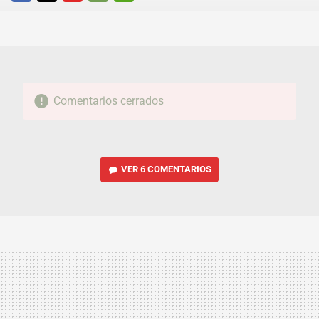
FACEBOOK
TWITTER
FLIPBOARD
E-
WHATSAPP
MAIL
Comentarios cerrados
VER
6 COMENTARIOS