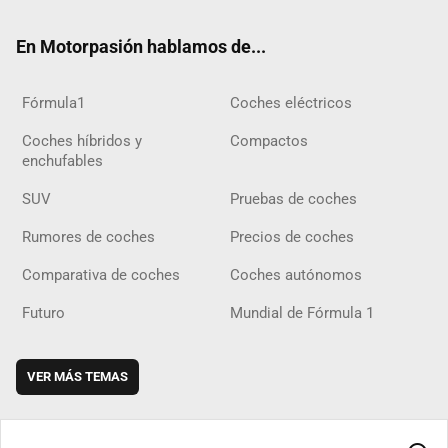
ok
m
m
d
En Motorpasión hablamos de...
Fórmula1
Coches eléctricos
Coches híbridos y
Compactos
enchufables
SUV
Pruebas de coches
Rumores de coches
Precios de coches
Comparativa de coches
Coches autónomos
Futuro
Mundial de Fórmula 1
VER MÁS TEMAS