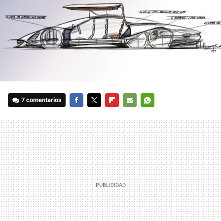
7 comentarios
FACEBOOK
TWITTER
FLIPBOARD
E-
WHATSAPP
MAIL