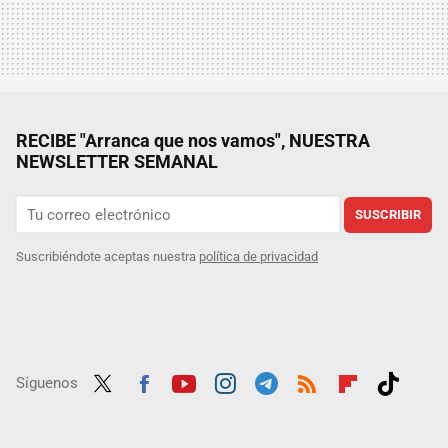
RECIBE "Arranca que nos vamos", NUESTRA
NEWSLETTER SEMANAL
SUSCRIBIR
Suscribiéndote aceptas nuestra
política de privacidad
Síguenos
Twit
Fac
Yout
Inst
Tele
RSS
Flip
Tikt
ter
ebo
ube
agra
gra
boar
ok