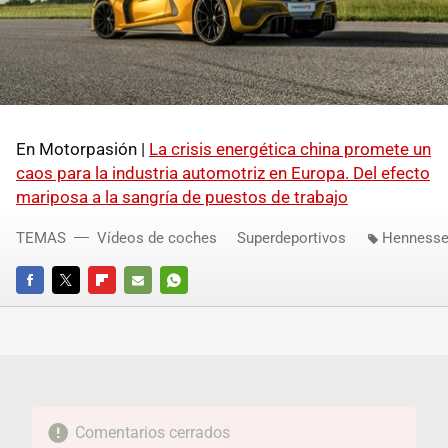
En Motorpasión |
La crisis energética china promete un
caos para la industria automotriz en Europa. Del efecto
mariposa a la sangría de puestos de trabajo
TEMAS
Vídeos de coches
Superdeportivos
Hennesse
FACEBOOK
TWITTER
FLIPBOARD
E-
WHATSAPP
MAIL
Comentarios cerrados