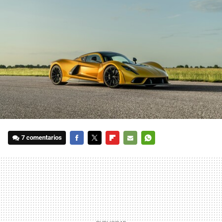
7 comentarios
FACEBOOK
TWITTER
FLIPBOARD
E-
WHATSAPP
MAIL