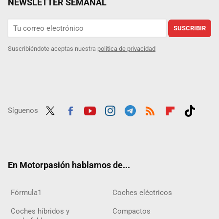
NEWSLETTER SEMANAL
SUSCRIBIR
Suscribiéndote aceptas nuestra
política de privacidad
Síguenos
Twit
Fac
Yout
Inst
Tele
RSS
Flip
Tikt
ter
ebo
ube
agra
gra
boar
ok
ok
m
m
d
En Motorpasión hablamos de...
Fórmula1
Coches eléctricos
Coches híbridos y
Compactos