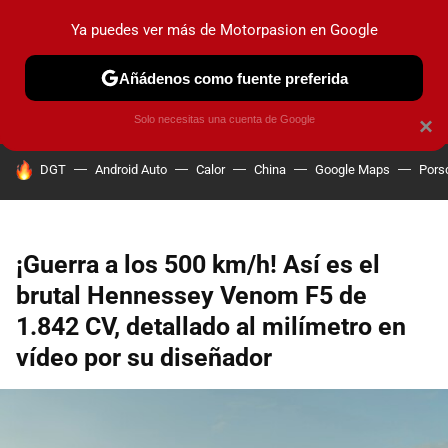
Ya puedes ver más de Motorpasion en Google
PRUEBAS
COCHES ELÉCTRICOS
OBSERVATORIO
F1
Añádenos como fuente preferida
Solo necesitas una cuenta de Google
×
HOY SE HABLA DE
DGT
Android Auto
Calor
China
Google Maps
Pors
¡Guerra a los 500 km/h! Así es el
brutal Hennessey Venom F5 de
1.842 CV, detallado al milímetro en
vídeo por su diseñador