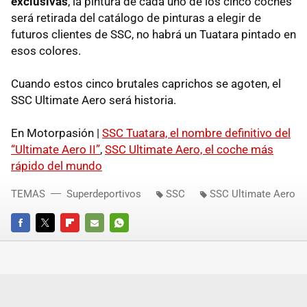
exclusivas
, la pintura de cada uno de los cinco coches
será retirada del catálogo de pinturas a elegir de
futuros clientes de
SSC
, no habrá un Tuatara pintado en
esos colores.
Cuando estos cinco brutales caprichos se agoten, el
SSC
Ultimate Aero será historia.
En Motorpasión |
SSC
Tuatara, el nombre definitivo del
“Ultimate Aero II”
,
SSC
Ultimate Aero, el coche más
rápido del mundo
TEMAS
Superdeportivos
SSC
SSC Ultimate Aero
FACEBOOK
TWITTER
FLIPBOARD
E-
WHATSAPP
MAIL