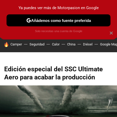
Ya puedes ver más de Motorpasion en Google
PRUEBAS
COCHES ELÉCTRICOS
OBSERVATORIO
F1
Añádenos como fuente preferida
Solo necesitas una cuenta de Google
×
HOY SE HABLA DE
Camper
Seguridad
Calor
China
Diésel
Google Ma
Edición especial del SSC Ultimate
Aero para acabar la producción