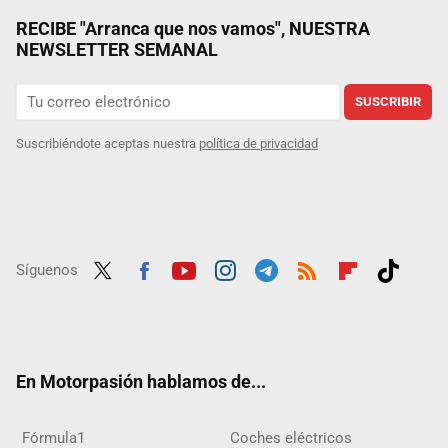
RECIBE "Arranca que nos vamos", NUESTRA
NEWSLETTER SEMANAL
SUSCRIBIR
Suscribiéndote aceptas nuestra
política de privacidad
Síguenos
Twit
Fac
Yout
Inst
Tele
RSS
Flip
Tikt
ter
ebo
ube
agra
gra
boar
ok
ok
m
m
d
En Motorpasión hablamos de...
Fórmula1
Coches eléctricos