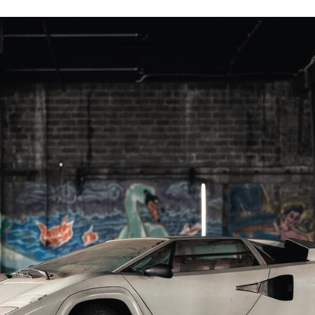
CEBOOK
TWITTER
FLIPBOARD
E-
MAIL