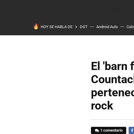
HOY SE HABLA DE
DGT
Android Auto
Calo
El 'barn
Countac
pertenec
rock
1 comentario