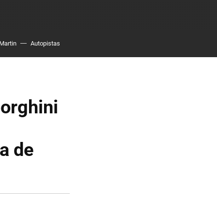
Martin
Autopistas
borghini
la de