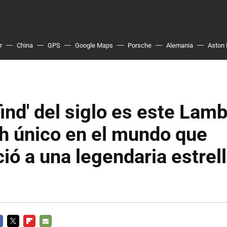
r
China
GPS
Google Maps
Porsche
Alemania
Aston 
 find' del siglo es este Lam
h único en el mundo que
ió a una legendaria estrel