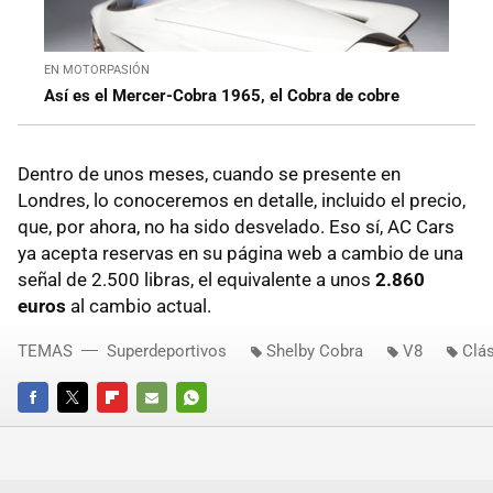
EN MOTORPASIÓN
Así es el Mercer-Cobra 1965, el Cobra de cobre
Dentro de unos meses, cuando se presente en
Londres, lo conoceremos en detalle, incluido el precio,
que, por ahora, no ha sido desvelado. Eso sí, AC Cars
ya acepta reservas en su página web a cambio de una
señal de 2.500 libras, el equivalente a unos
2.860
euros
al cambio actual.
TEMAS
Superdeportivos
Shelby Cobra
V8
Clá
FACEBOOK
TWITTER
FLIPBOARD
E-
WHATSAPP
MAIL