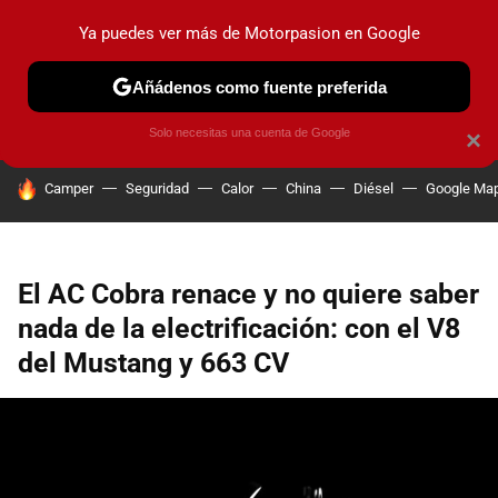
Ya puedes ver más de Motorpasion en Google
PRUEBAS
COCHES ELÉCTRICOS
OBSERVATORIO
F1
Añádenos como fuente preferida
Solo necesitas una cuenta de Google
×
HOY SE HABLA DE
Camper
Seguridad
Calor
China
Diésel
Google Ma
El AC Cobra renace y no quiere saber
nada de la electrificación: con el V8
del Mustang y 663 CV