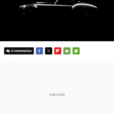
4 comentarios
FACEBOOK
TWITTER
FLIPBOARD
E-
WHATSAPP
MAIL