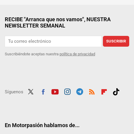
RECIBE "Arranca que nos vamos", NUESTRA
NEWSLETTER SEMANAL
SUSCRIBIR
Suscribiéndote aceptas nuestra
política de privacidad
Síguenos
Twit
Fac
Yout
Inst
Tele
RSS
Flip
Tikt
ter
ebo
ube
agra
gra
boar
ok
ok
m
m
d
En Motorpasión hablamos de...