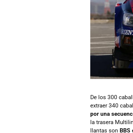
De los 300 cabal
extraer 340 caba
por una secuenci
la trasera Multi
llantas son
BBS
e