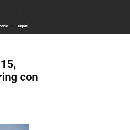
mania
Bugatti
15,
ring con