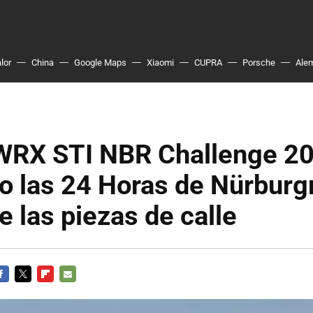
lor
China
Google Maps
Xiaomi
CUPRA
Porsche
Ale
WRX STI NBR Challenge 20
o las 24 Horas de Nürburg
e las piezas de calle
ACEBOOK
TWITTER
FLIPBOARD
E-
MAIL