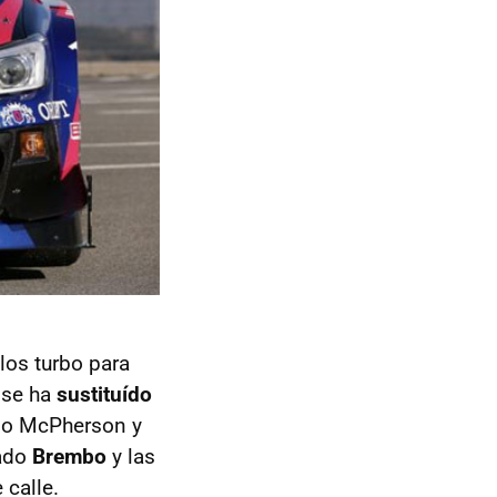
los turbo para
 se ha
sustituído
ipo McPherson y
lado
Brembo
y las
calle.