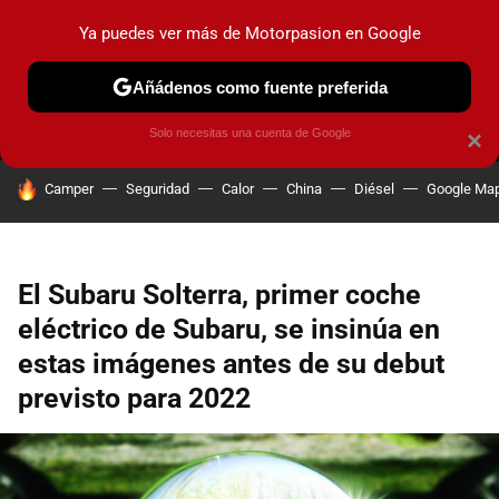
Ya puedes ver más de Motorpasion en Google
MENÚ
NUEVO
Añádenos como fuente preferida
PRUEBAS
COCHES ELÉCTRICOS
OBSERVATORIO
F1
Solo necesitas una cuenta de Google
×
HOY SE HABLA DE
Camper
Seguridad
Calor
China
Diésel
Google Ma
El Subaru Solterra, primer coche
eléctrico de Subaru, se insinúa en
estas imágenes antes de su debut
previsto para 2022