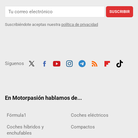
SUSCRIBIR
Suscribiéndote aceptas nuestra
política de privacidad
Síguenos
Twit
Fac
Yout
Inst
Tele
RSS
Flip
Tikt
ter
ebo
ube
agra
gra
boar
ok
ok
m
m
d
En Motorpasión hablamos de...
Fórmula1
Coches eléctricos
Coches híbridos y
Compactos
enchufables