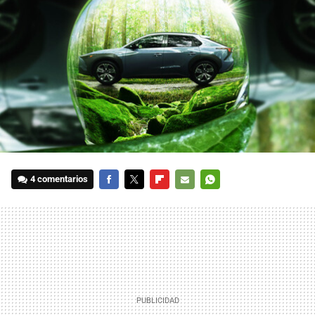
4 comentarios
FACEBOOK
TWITTER
FLIPBOARD
E-
WHATSAPP
MAIL