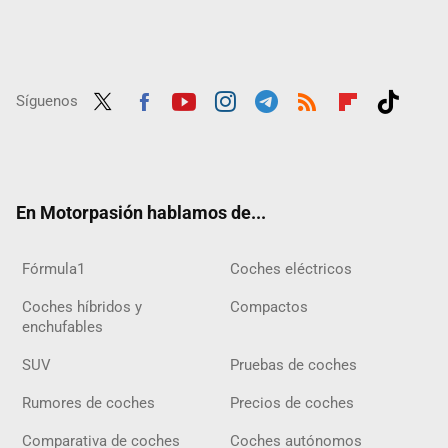
Síguenos
Twit
Fac
Yout
Inst
Tele
RSS
Flip
Tikt
ter
ebo
ube
agra
gra
boar
ok
ok
m
m
d
En Motorpasión hablamos de...
Fórmula1
Coches eléctricos
Coches híbridos y
Compactos
enchufables
SUV
Pruebas de coches
Rumores de coches
Precios de coches
Comparativa de coches
Coches autónomos