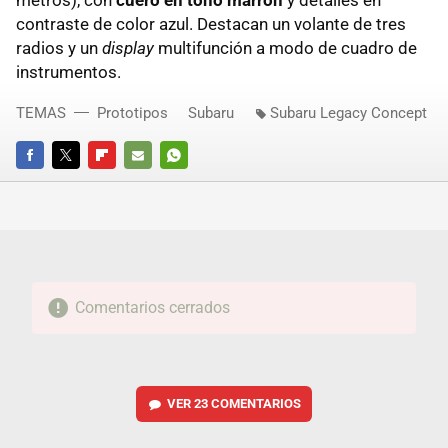
metros), con
cuero en tono marrón
y detalles en
contraste de color azul. Destacan un volante de tres
radios y un
display
multifunción a modo de cuadro de
instrumentos.
TEMAS
Prototipos
Subaru
Subaru Legacy Concept
FACEBOOK
TWITTER
FLIPBOARD
E-
WHATSAPP
MAIL
Comentarios cerrados
VER
23 COMENTARIOS