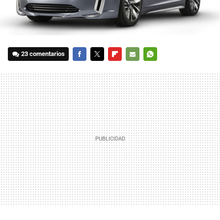
23 comentarios
FACEBOOK
TWITTER
FLIPBOARD
E-
WHATSAPP
MAIL