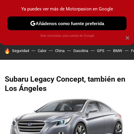
Ya puedes ver más de Motorpasion en Google
PRUEBAS
COCHES ELÉCTRICOS
OBSERVATORIO
F1
Añádenos como fuente preferida
Solo necesitas una cuenta de Google
×
HOY SE HABLA DE
Seguridad
Calor
China
Gasolina
GPS
BMW
F
Subaru Legacy Concept, también en
Los Ángeles