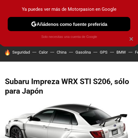
Ya puedes ver más de Motorpasion en Google
PRUEBAS
COCHES ELÉCTRICOS
OBSERVATORIO
F1
Añádenos como fuente preferida
Solo necesitas una cuenta de Google
×
HOY SE HABLA DE
Seguridad
Calor
China
Gasolina
GPS
BMW
F
Subaru Impreza WRX STI S206, sólo
para Japón