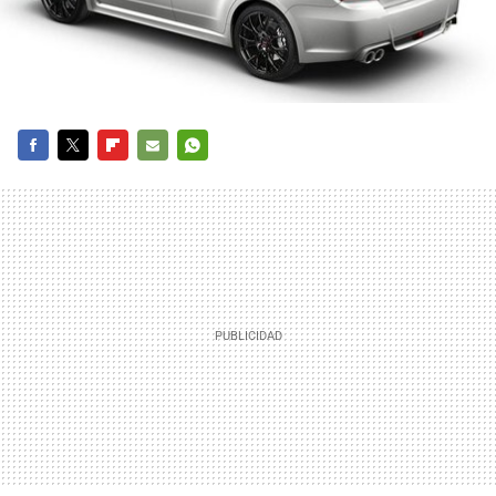
FACEBOOK
TWITTER
FLIPBOARD
E-
WHATSAPP
MAIL