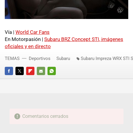
Vía |
World Car Fans
En Motorpasión |
Subaru
BRZ
Concept
STI
, imágenes
oficiales y en directo
TEMAS
Deportivos
Subaru
Subaru Impreza WRX STI 
FACEBOOK
TWITTER
FLIPBOARD
E-
WHATSAPP
MAIL
Comentarios cerrados