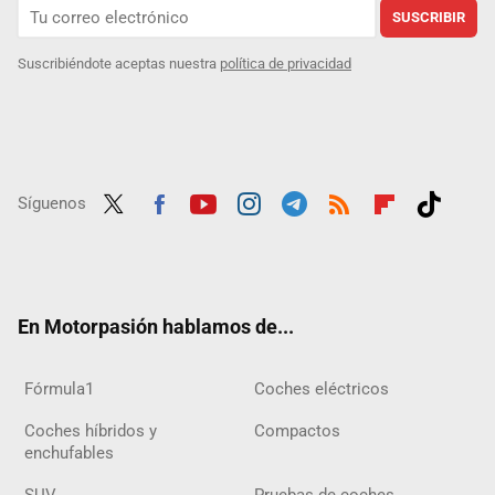
SUSCRIBIR
Suscribiéndote aceptas nuestra
política de privacidad
Síguenos
Twit
Fac
Yout
Inst
Tele
RSS
Flip
Tikt
ter
ebo
ube
agra
gra
boar
ok
ok
m
m
d
En Motorpasión hablamos de...
Fórmula1
Coches eléctricos
Coches híbridos y
Compactos
enchufables