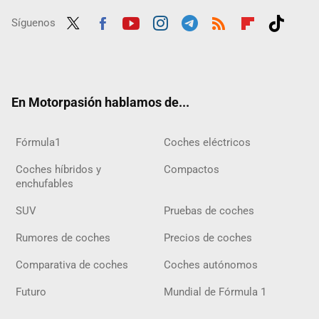
Síguenos
Twit
Fac
Yout
Inst
Tele
RSS
Flip
Tikt
ter
ebo
ube
agra
gra
boar
ok
ok
m
m
d
En Motorpasión hablamos de...
Fórmula1
Coches eléctricos
Coches híbridos y
Compactos
enchufables
SUV
Pruebas de coches
Rumores de coches
Precios de coches
Comparativa de coches
Coches autónomos
Futuro
Mundial de Fórmula 1