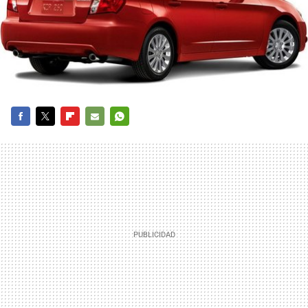
FACEBOOK
TWITTER
FLIPBOARD
E-
WHATSAPP
MAIL