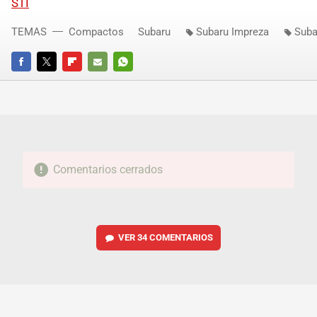
STI
TEMAS
Compactos
Subaru
Subaru Impreza
Suba
FACEBOOK
TWITTER
FLIPBOARD
E-
WHATSAPP
MAIL
Comentarios cerrados
VER
34 COMENTARIOS