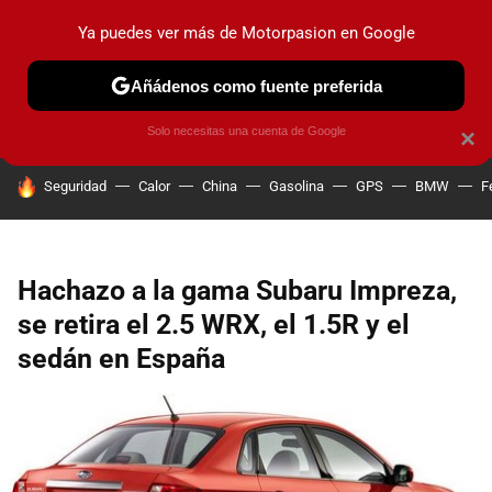
Ya puedes ver más de Motorpasion en Google
PRUEBAS
COCHES ELÉCTRICOS
OBSERVATORIO
F1
Añádenos como fuente preferida
Solo necesitas una cuenta de Google
×
HOY SE HABLA DE
Seguridad
Calor
China
Gasolina
GPS
BMW
F
Hachazo a la gama Subaru Impreza,
se retira el 2.5 WRX, el 1.5R y el
sedán en España