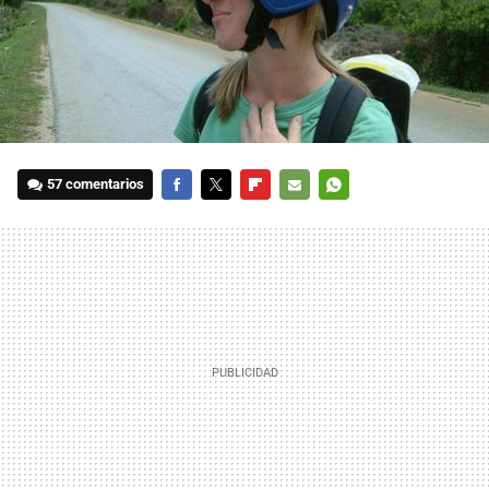
57 comentarios
FACEBOOK
TWITTER
FLIPBOARD
E-
WHATSAPP
MAIL