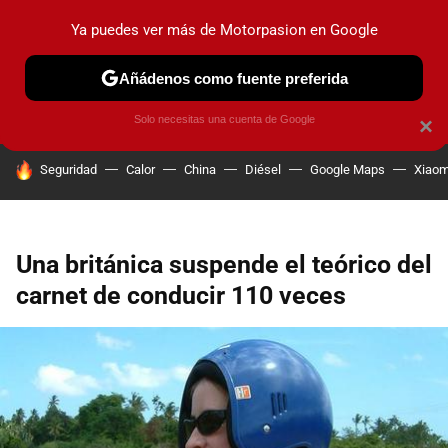
Ya puedes ver más de Motorpasion en Google
PRUEBAS
COCHES ELÉCTRICOS
OBSERVATORIO
F1
Añádenos como fuente preferida
Solo necesitas una cuenta de Google
×
HOY SE HABLA DE
Seguridad
Calor
China
Diésel
Google Maps
Xiaom
Una británica suspende el teórico del
carnet de conducir 110 veces