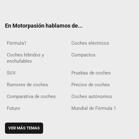
Twit
Fac
Yout
Inst
Tele
RSS
Flip
Tikt
ter
ebo
ube
agra
gra
boar
ok
ok
m
m
d
En Motorpasión hablamos de...
Fórmula1
Coches eléctricos
Coches híbridos y
Compactos
enchufables
SUV
Pruebas de coches
Rumores de coches
Precios de coches
Comparativa de coches
Coches autónomos
Futuro
Mundial de Fórmula 1
VER MÁS TEMAS