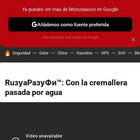
Ya puedes ver más de Motorpasion en Google
PRUEBAS
COCHES ELÉCTRICOS
OBSERVATORIO
F1
Añádenos como fuente preferida
Solo necesitas una cuenta de Google
×
HOY SE HABLA DE
Seguridad
Calor
China
Gasolina
GPS
SUV
B
RuзуaPaзуФи™: Con la cremallera
pasada por agua