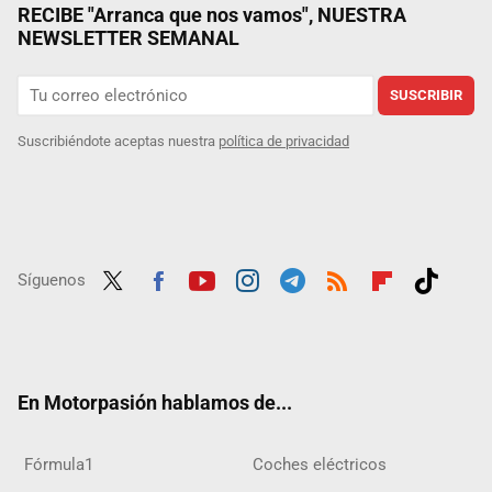
RECIBE "Arranca que nos vamos", NUESTRA
NEWSLETTER SEMANAL
SUSCRIBIR
Suscribiéndote aceptas nuestra
política de privacidad
Síguenos
Twit
Fac
Yout
Inst
Tele
RSS
Flip
Tikt
ter
ebo
ube
agra
gra
boar
ok
ok
m
m
d
En Motorpasión hablamos de...
Fórmula1
Coches eléctricos