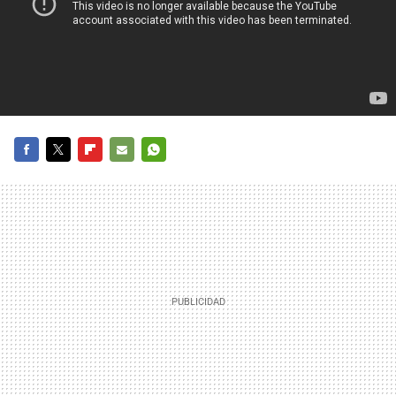
FACEBOOK
TWITTER
FLIPBOARD
E-
WHATSAPP
MAIL