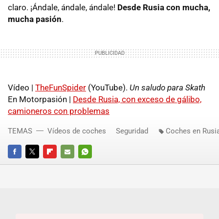
claro. ¡Ándale, ándale, ándale!
Desde Rusia con mucha,
mucha pasión
.
Vídeo |
TheFunSpider
(YouTube).
Un saludo para Skath
En Motorpasión |
Desde Rusia, con exceso de gálibo,
camioneros con problemas
TEMAS
Vídeos de coches
Seguridad
Coches en Rusi
FACEBOOK
TWITTER
FLIPBOARD
E-
WHATSAPP
MAIL