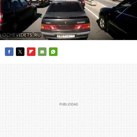
FACEBOOK
TWITTER
FLIPBOARD
E-
WHATSAPP
MAIL