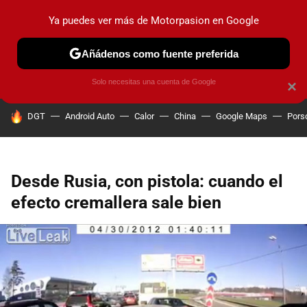
Ya puedes ver más de Motorpasion en Google
PRUEBAS
COCHES ELÉCTRICOS
OBSERVATORIO
F1
Añádenos como fuente preferida
Solo necesitas una cuenta de Google
×
HOY SE HABLA DE
DGT
Android Auto
Calor
China
Google Maps
Pors
Desde Rusia, con pistola: cuando el
efecto cremallera sale bien