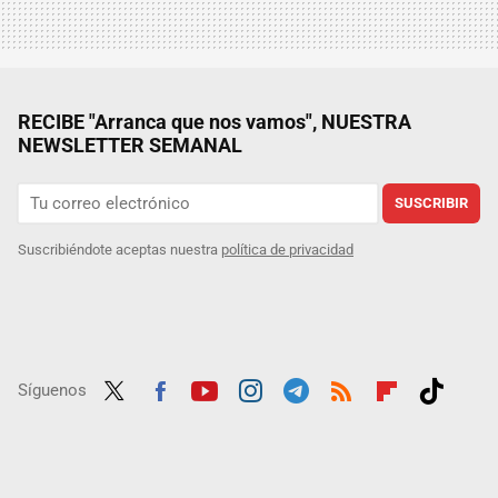
RECIBE "Arranca que nos vamos", NUESTRA
NEWSLETTER SEMANAL
SUSCRIBIR
Suscribiéndote aceptas nuestra
política de privacidad
Síguenos
Twit
Fac
Yout
Inst
Tele
RSS
Flip
Tikt
ter
ebo
ube
agra
gra
boar
ok
ok
m
m
d