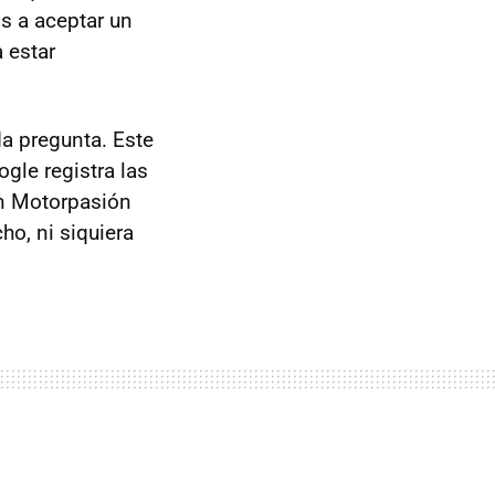
s a aceptar un
 estar
da pregunta. Este
gle registra las
en Motorpasión
o, ni siquiera