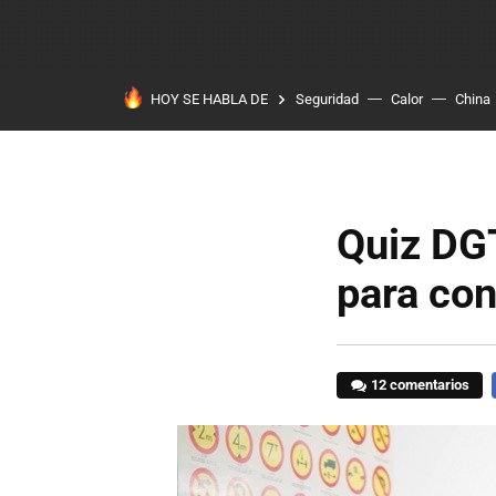
HOY SE HABLA DE
Seguridad
Calor
China
Quiz DGT
para con
12 comentarios