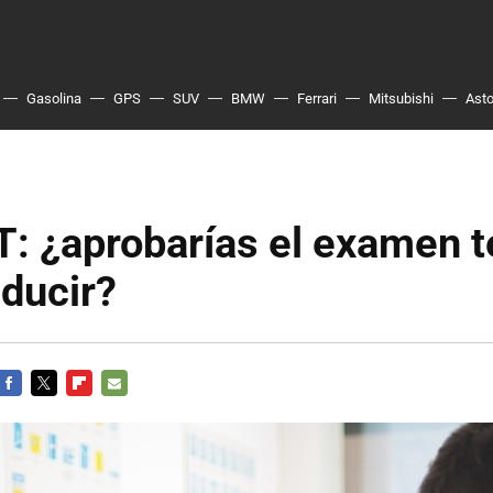
Gasolina
GPS
SUV
BMW
Ferrari
Mitsubishi
Asto
: ¿aprobarías el examen t
ducir?
FACEBOOK
TWITTER
FLIPBOARD
E-
MAIL