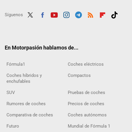
Síguenos
Twit
Fac
Yout
Inst
Tele
RSS
Flip
Tikt
ter
ebo
ube
agra
gra
boar
ok
ok
m
m
d
En Motorpasión hablamos de...
Fórmula1
Coches eléctricos
Coches híbridos y
Compactos
enchufables
SUV
Pruebas de coches
Rumores de coches
Precios de coches
Comparativa de coches
Coches autónomos
Futuro
Mundial de Fórmula 1