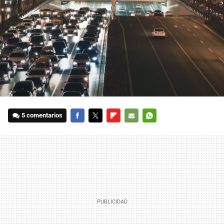
5 comentarios
FACEBOOK
TWITTER
FLIPBOARD
E-
WHATSAPP
MAIL