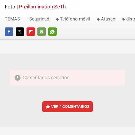
Foto |
Preillumination SeTh
TEMAS
Seguridad
Teléfono móvil
Atasco
dist
FACEBOOK
TWITTER
FLIPBOARD
E-
WHATSAPP
MAIL
Comentarios cerrados
VER
4 COMENTARIOS