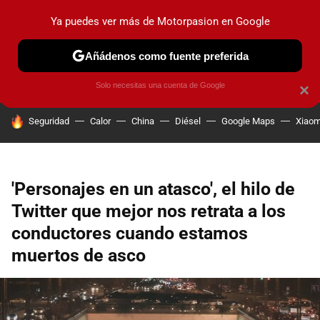
Ya puedes ver más de Motorpasion en Google
PRUEBAS
COCHES ELÉCTRICOS
OBSERVATORIO
F1
Añádenos como fuente preferida
Solo necesitas una cuenta de Google
×
HOY SE HABLA DE
Seguridad
Calor
China
Diésel
Google Maps
Xiaom
'Personajes en un atasco', el hilo de
Twitter que mejor nos retrata a los
conductores cuando estamos
muertos de asco