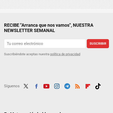
RECIBE "Arranca que nos vamos", NUESTRA
NEWSLETTER SEMANAL
SUSCRIBIR
Suscribiéndote aceptas nuestra
política de privacidad
Síguenos
Twit
Fac
Yout
Inst
Tele
RSS
Flip
Tikt
ter
ebo
ube
agra
gra
boar
ok
ok
m
m
d