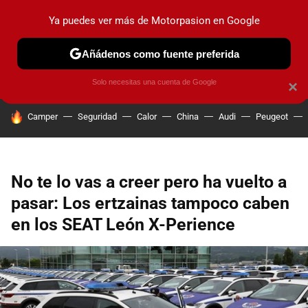
Ya puedes ver más de Motorpasion en Google
PRUEBAS
COCHES ELÉCTRICOS
OBSERVATORIO
F1
Añádenos como fuente preferida
Solo necesitas una cuenta de Google
×
HOY SE HABLA DE
Camper
Seguridad
Calor
China
Audi
Peugeot
No te lo vas a creer pero ha vuelto a
pasar: Los ertzainas tampoco caben
en los SEAT León X-Perience