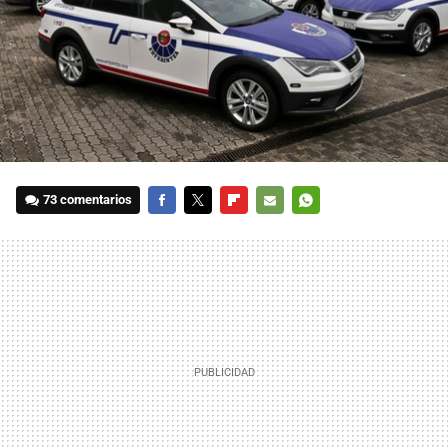
73 comentarios
FACEBOOK
TWITTER
FLIPBOARD
E-
WHATSAPP
MAIL