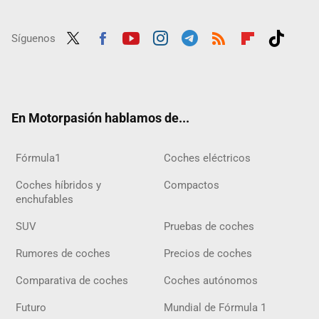
Síguenos
Twit
Fac
Yout
Inst
Tele
RSS
Flip
Tikt
ter
ebo
ube
agra
gra
boar
ok
ok
m
m
d
En Motorpasión hablamos de...
Fórmula1
Coches eléctricos
Coches híbridos y
Compactos
enchufables
SUV
Pruebas de coches
Rumores de coches
Precios de coches
Comparativa de coches
Coches autónomos
Futuro
Mundial de Fórmula 1