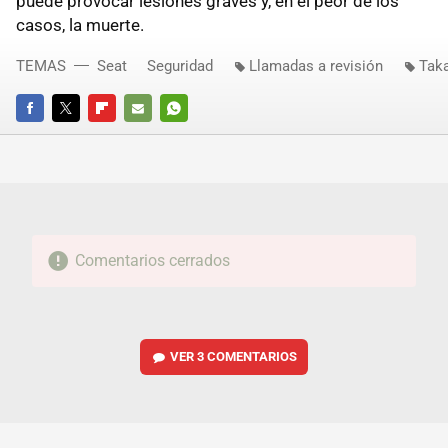
puede provocar lesiones graves y, en el peor de los
casos, la muerte.
TEMAS
Seat
Seguridad
Llamadas a revisión
Tak
FACEBOOK
TWITTER
FLIPBOARD
E-
WHATSAPP
MAIL
Comentarios cerrados
VER
3 COMENTARIOS