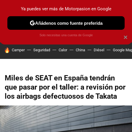
Ya puedes ver más de Motorpasion en Google
PRUEBAS
COCHES ELÉCTRICOS
OBSERVATORIO
F1
Añádenos como fuente preferida
Solo necesitas una cuenta de Google
×
HOY SE HABLA DE
Camper
Seguridad
Calor
China
Diésel
Google Ma
Miles de SEAT en España tendrán
que pasar por el taller: a revisión por
los airbags defectuosos de Takata