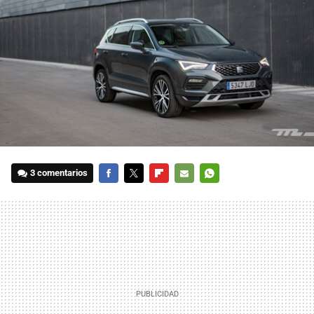
3 comentarios
FACEBOOK
TWITTER
FLIPBOARD
E-
WHATSAPP
MAIL