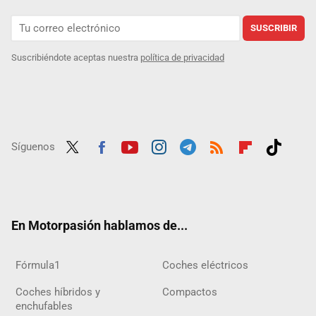
SUSCRIBIR
Suscribiéndote aceptas nuestra
política de privacidad
Síguenos
Twit
Fac
Yout
Inst
Tele
RSS
Flip
Tikt
ter
ebo
ube
agra
gra
boar
ok
ok
m
m
d
En Motorpasión hablamos de...
Fórmula1
Coches eléctricos
Coches híbridos y
Compactos
enchufables