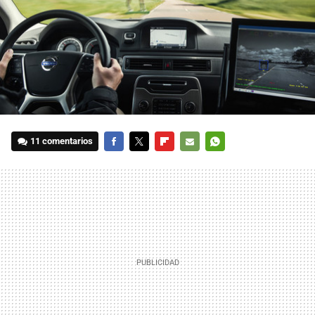
11 comentarios
FACEBOOK
TWITTER
FLIPBOARD
E-
WHATSAPP
MAIL