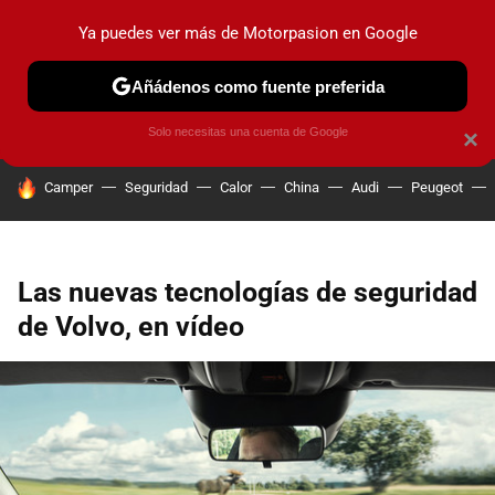
Ya puedes ver más de Motorpasion en Google
PRUEBAS
COCHES ELÉCTRICOS
OBSERVATORIO
F1
Añádenos como fuente preferida
Solo necesitas una cuenta de Google
×
HOY SE HABLA DE
Camper
Seguridad
Calor
China
Audi
Peugeot
Las nuevas tecnologías de seguridad
de Volvo, en vídeo