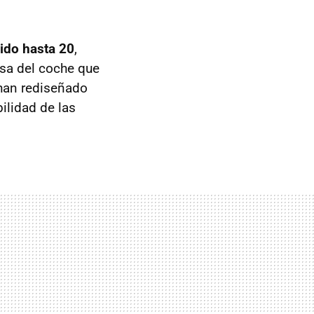
cido hasta 20
,
a del coche que
 han rediseñado
ilidad de las