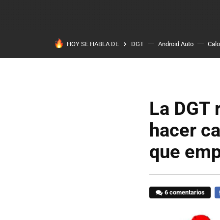
HOY SE HABLA DE
DGT
Android Auto
Calo
La DGT 
hacer ca
que empe
6 comentarios
F