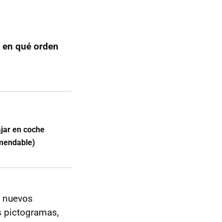
r en qué orden
jar en coche
omendable)
o nuevos
s pictogramas,