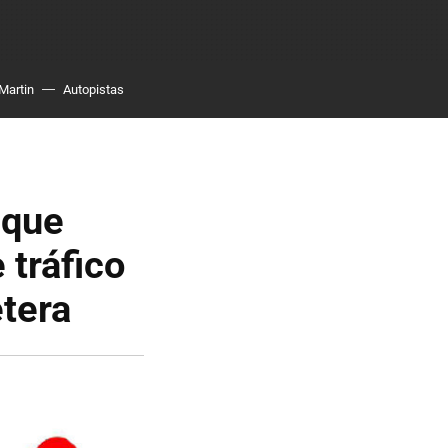
Martin
Autopistas
 que
 tráfico
tera