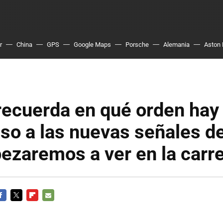
r
China
GPS
Google Maps
Porsche
Alemania
Aston 
recuerda en qué orden hay
so a las nuevas señales de
zaremos a ver en la carre
ACEBOOK
TWITTER
FLIPBOARD
E-
MAIL