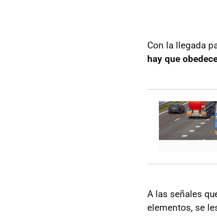
Con la llegada p
hay que obedece
A las señales q
elementos, se l