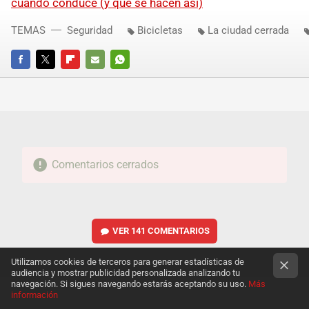
cuando conduce (y que se hacen así)
TEMAS
Seguridad
Bicicletas
La ciudad cerrada
FACEBOOK
TWITTER
FLIPBOARD
E-
WHATSAPP
MAIL
Comentarios cerrados
VER
141 COMENTARIOS
Utilizamos cookies de terceros para generar estadísticas de
audiencia y mostrar publicidad personalizada analizando tu
navegación. Si sigues navegando estarás aceptando su uso.
Más
información