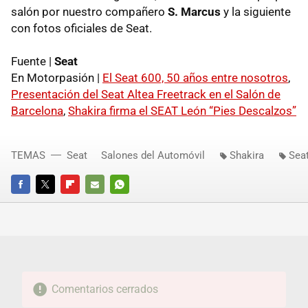
salón por nuestro compañero
S. Marcus
y la siguiente
con fotos oficiales de Seat.
Fuente |
Seat
En Motorpasión |
El Seat 600, 50 años entre nosotros
,
Presentación del Seat Altea Freetrack en el Salón de
Barcelona
,
Shakira firma el SEAT León “Pies Descalzos”
TEMAS
Seat
Salones del Automóvil
Shakira
Sea
FACEBOOK
TWITTER
FLIPBOARD
E-
WHATSAPP
MAIL
Comentarios cerrados