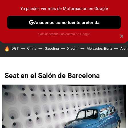
Ya puedes ver más de Motorpasion en Google
PRUEBAS
COCHES ELÉCTRICOS
OBSERVATORIO
F1
Añádenos como fuente preferida
Solo necesitas una cuenta de Google
×
HOY SE HABLA DE
DGT
China
Gasolina
Xiaomi
Mercedes-Benz
Alem
Seat en el Salón de Barcelona