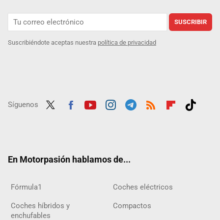
SUSCRIBIR
Suscribiéndote aceptas nuestra
política de privacidad
Síguenos
Twit
Fac
Yout
Inst
Tele
RSS
Flip
Tikt
ter
ebo
ube
agra
gra
boar
ok
ok
m
m
d
En Motorpasión hablamos de...
Fórmula1
Coches eléctricos
Coches híbridos y
Compactos
enchufables