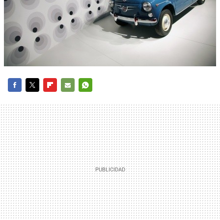
FACEBOOK
TWITTER
FLIPBOARD
E-
WHATSAPP
MAIL