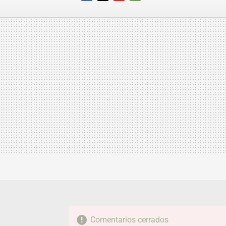
FACEBOOK
TWITTER
FLIPBOARD
E-
MAIL
Comentarios cerrados