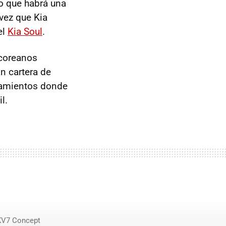
 o que habrá una
 vez que Kia
el
Kia Soul
.
 coreanos
n cartera de
rcamientos donde
l.
KV7 Concept