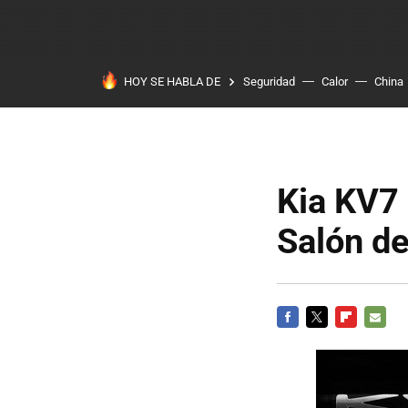
HOY SE HABLA DE
Seguridad
Calor
China
Kia KV7 
Salón de
FACEBOOK
TWITTER
FLIPBOARD
E-
MAIL