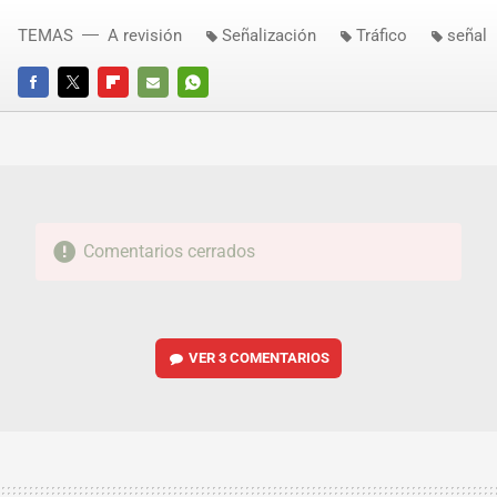
TEMAS
A revisión
Señalización
Tráfico
señal
FACEBOOK
TWITTER
FLIPBOARD
E-
WHATSAPP
MAIL
Comentarios cerrados
VER
3 COMENTARIOS