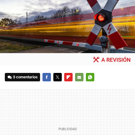
3 comentarios
FACEBOOK
TWITTER
FLIPBOARD
E-
WHATSAPP
MAIL