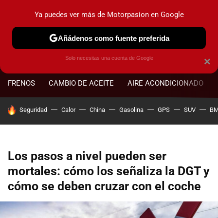
Ya puedes ver más de Motorpasion en Google
MENÚ
NUEVO
Añádenos como fuente preferida
Solo necesitas una cuenta de Google
×
FRENOS
CAMBIO DE ACEITE
AIRE ACONDICIONADO
HOY SE HABLA DE
Seguridad
Calor
China
Gasolina
GPS
SUV
B
Los pasos a nivel pueden ser
mortales: cómo los señaliza la DGT y
cómo se deben cruzar con el coche