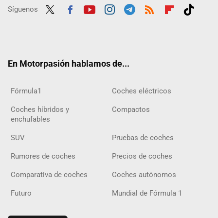
Síguenos
Twit
Fac
Yout
Inst
Tele
RSS
Flip
Tikt
ter
ebo
ube
agra
gra
boar
ok
ok
m
m
d
En Motorpasión hablamos de...
Fórmula1
Coches eléctricos
Coches híbridos y
Compactos
enchufables
SUV
Pruebas de coches
Rumores de coches
Precios de coches
Comparativa de coches
Coches autónomos
Futuro
Mundial de Fórmula 1