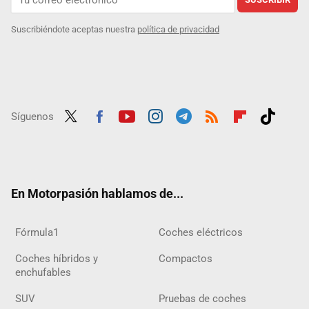
Suscribiéndote aceptas nuestra
política de privacidad
Síguenos
Twit
Fac
Yout
Inst
Tele
RSS
Flip
Tikt
ter
ebo
ube
agra
gra
boar
ok
ok
m
m
d
En Motorpasión hablamos de...
Fórmula1
Coches eléctricos
Coches híbridos y
Compactos
enchufables
SUV
Pruebas de coches