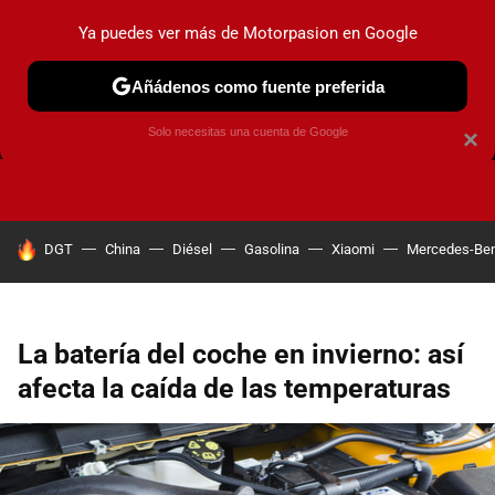
Ya puedes ver más de Motorpasion en Google
Añádenos como fuente preferida
FRENOS
CAMBIO DE ACEITE
AIRE ACONDICIONADO
Solo necesitas una cuenta de Google
×
HOY SE HABLA DE
DGT
China
Diésel
Gasolina
Xiaomi
Mercedes-Be
La batería del coche en invierno: así
afecta la caída de las temperaturas