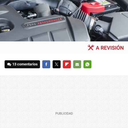
13 comentarios
FACEBOOK
TWITTER
FLIPBOARD
E-
WHATSAPP
MAIL