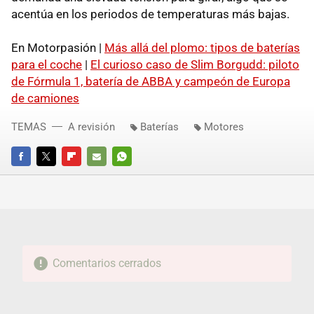
acentúa en los periodos de temperaturas más bajas.
En Motorpasión |
Más allá del plomo: tipos de baterías
para el coche
|
El curioso caso de Slim Borgudd: piloto
de Fórmula 1, batería de ABBA y campeón de Europa
de camiones
TEMAS
A revisión
Baterías
Motores
FACEBOOK
TWITTER
FLIPBOARD
E-
WHATSAPP
MAIL
Comentarios cerrados