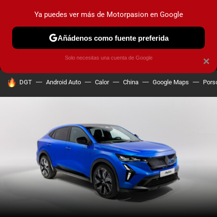
Ya puedes ver más de Motorpasion en Google
MENÚ
NUEVO
Añádenos como fuente preferida
PRUEBAS
COCHES ELÉCTRICOS
OBSERVATORIO
F1
Solo necesitas una cuenta de Google
×
HOY SE HABLA DE
DGT
Android Auto
Calor
China
Google Maps
Pors