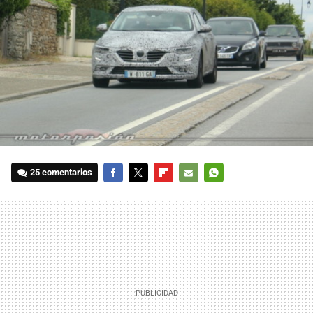
25 comentarios
FACEBOOK
TWITTER
FLIPBOARD
E-
WHATSAPP
MAIL