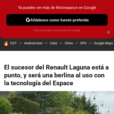
Ya puedes ver más de Motorpasion en Google
PRUEBAS
COCHES ELÉCTRICOS
OBSERVATORIO
F1
Añádenos como fuente preferida
Solo necesitas una cuenta de Google
×
HOY SE HABLA DE
DGT
Android Auto
Calor
China
GPS
Google Maps
El sucesor del Renault Laguna está a
punto, y será una berlina al uso con
la tecnología del Espace