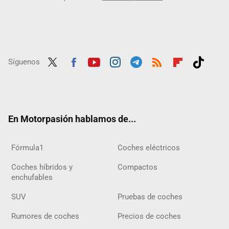
Síguenos
Twit
Fac
Yout
Inst
Tele
RSS
Flip
Tikt
ter
ebo
ube
agra
gra
boar
ok
ok
m
m
d
En Motorpasión hablamos de...
Fórmula1
Coches eléctricos
Coches híbridos y
Compactos
enchufables
SUV
Pruebas de coches
Rumores de coches
Precios de coches