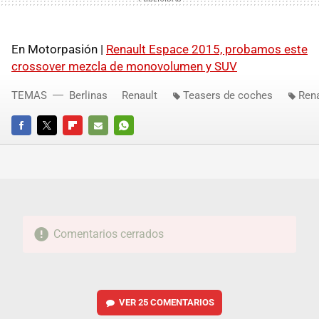
En Motorpasión |
Renault Espace 2015, probamos este
crossover mezcla de monovolumen y SUV
TEMAS
Berlinas
Renault
Teasers de coches
Ren
FACEBOOK
TWITTER
FLIPBOARD
E-
WHATSAPP
MAIL
Comentarios cerrados
VER
25 COMENTARIOS