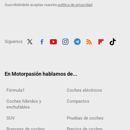
Suscribiéndote aceptas nuestra
política de privacidad
Síguenos
Twit
Fac
Yout
Inst
Tele
RSS
Flip
Tikt
ter
ebo
ube
agra
gra
boar
ok
ok
m
m
d
En Motorpasión hablamos de...
Fórmula1
Coches eléctricos
Coches híbridos y
Compactos
enchufables
SUV
Pruebas de coches
Rumores de coches
Precios de coches