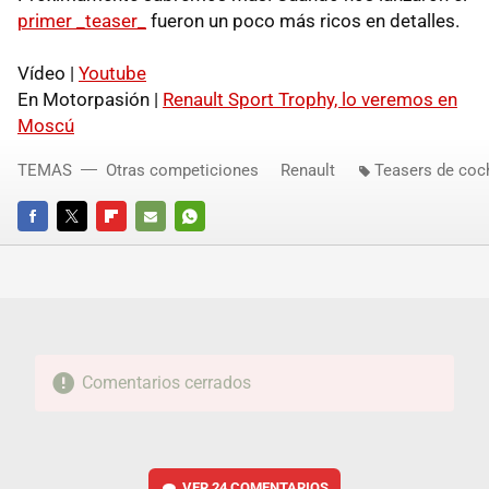
primer _teaser_
fueron un poco más ricos en detalles.
Vídeo |
Youtube
En Motorpasión |
Renault Sport Trophy, lo veremos en
Moscú
TEMAS
Otras competiciones
Renault
Teasers de coc
FACEBOOK
TWITTER
FLIPBOARD
E-
WHATSAPP
MAIL
Comentarios cerrados
VER
24 COMENTARIOS