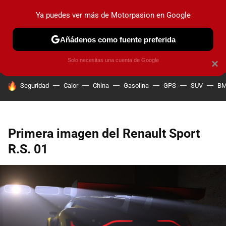
Ya puedes ver más de Motorpasion en Google
PRUEBAS
COCHES ELÉCTRICOS
OBSERVATORIO
F1
Añádenos como fuente preferida
Solo necesitas una cuenta de Google
×
HOY SE HABLA DE
Seguridad
Calor
China
Gasolina
GPS
SUV
B
Primera imagen del Renault Sport
R.S. 01