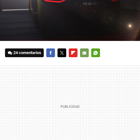
24 comentarios
FACEBOOK
TWITTER
FLIPBOARD
E-
WHATSAPP
MAIL