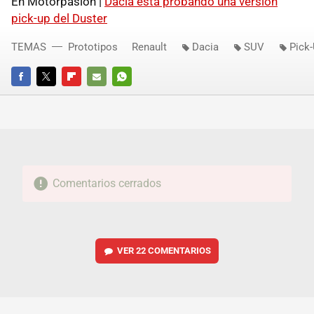
En Motorpasión |
Dacia está probando una versión
pick-up del Duster
TEMAS
Prototipos
Renault
Dacia
SUV
Pick
FACEBOOK
TWITTER
FLIPBOARD
E-
WHATSAPP
MAIL
Comentarios cerrados
VER
22 COMENTARIOS