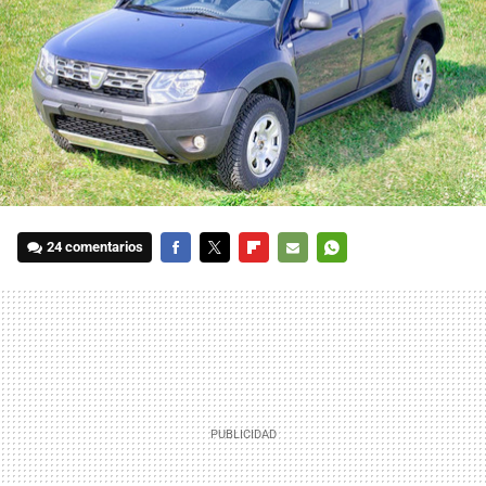
24 comentarios
FACEBOOK
TWITTER
FLIPBOARD
E-
WHATSAPP
MAIL