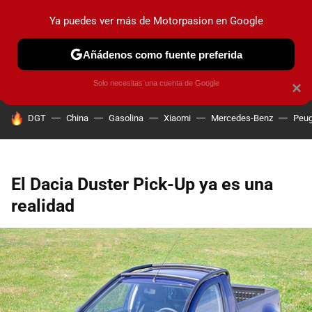
Ya puedes ver más de Motorpasion en Google
PRUEBAS
COCHES ELÉCTRICOS
OBSERVATORIO
F1
Añádenos como fuente preferida
Solo necesitas una cuenta de Google
×
HOY SE HABLA DE
DGT
China
Gasolina
Xiaomi
Mercedes-Benz
Peug
El Dacia Duster Pick-Up ya es una
realidad