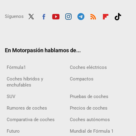
Síguenos
Twit
Fac
Yout
Inst
Tele
RSS
Flip
Tikt
ter
ebo
ube
agra
gra
boar
ok
ok
m
m
d
En Motorpasión hablamos de...
Fórmula1
Coches eléctricos
Coches híbridos y
Compactos
enchufables
SUV
Pruebas de coches
Rumores de coches
Precios de coches
Comparativa de coches
Coches autónomos
Futuro
Mundial de Fórmula 1