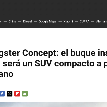
or
China
Diésel
Google Maps
Xiaomi
CUPRA
Aleman
gster Concept: el buque in
 será un SUV compacto a p
ano
FACEBOOK
TWITTER
FLIPBOARD
E-
MAIL