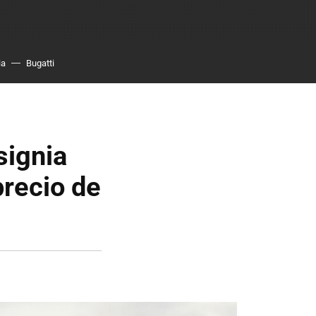
ia
Bugatti
signia
recio de