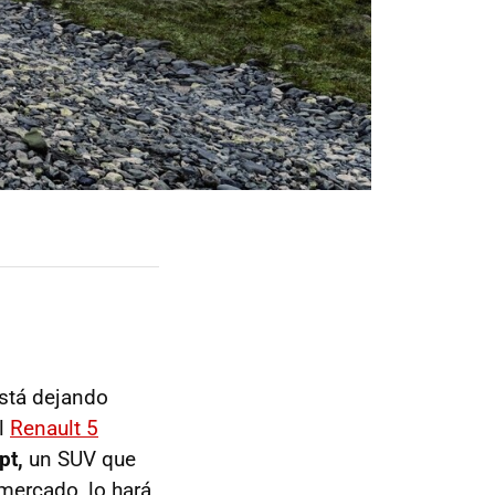
stá dejando
el
Renault 5
pt,
un SUV que
 mercado, lo hará