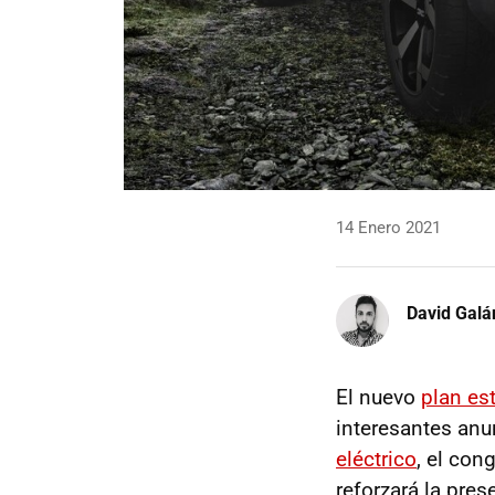
14 Enero 2021
David Galá
El nuevo
plan es
interesantes anu
eléctrico
, el con
reforzará la pre