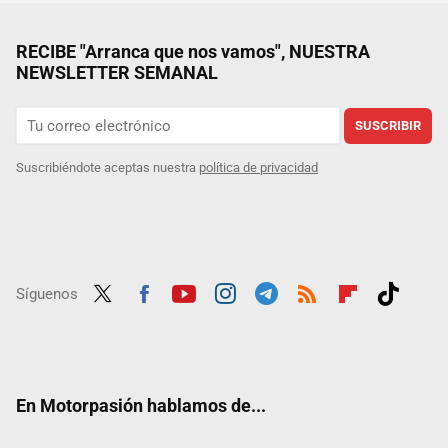
RECIBE "Arranca que nos vamos", NUESTRA
NEWSLETTER SEMANAL
SUSCRIBIR
Suscribiéndote aceptas nuestra
política de privacidad
Síguenos
Twit
Fac
Yout
Inst
Tele
RSS
Flip
Tikt
ter
ebo
ube
agra
gra
boar
ok
ok
m
m
d
En Motorpasión hablamos de...