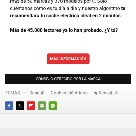
más de 50 marcas y 370 modelos por ti. Solo
cuéntanos cómo es tu día a día y nuestro algoritmo
te
recomendará tu coche eléctrico ideal en 2 minutos
.
Más de 45.000 lectores ya lo han probado. ¿Y tú?
MÁS INFORMACIÓN
CONSEJO OFRECIDO POR LA MARCA
TEMAS
Renault
Coches eléctricos
Renault 5
FACEBOOK
TWITTER
FLIPBOARD
E-
WHATSAPP
MAIL