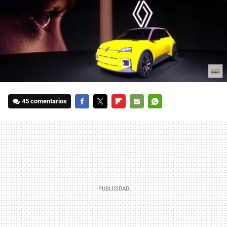
45 comentarios
FACEBOOK
TWITTER
FLIPBOARD
E-
WHATSAPP
MAIL