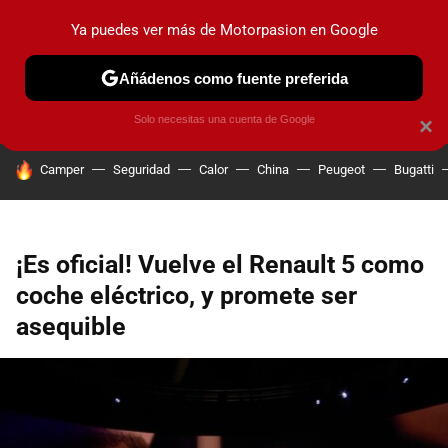
Ya puedes ver más de Motorpasion en Google
PRUEBAS
COCHES ELÉCTRICOS
OBSERVATORIO
F1
Añádenos como fuente preferida
Solo necesitas una cuenta de Google
×
HOY SE HABLA DE
Camper
Seguridad
Calor
China
Peugeot
Bugatti
¡Es oficial! Vuelve el Renault 5 como
coche eléctrico, y promete ser
asequible