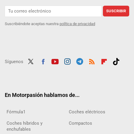
SUSCRIBIR
Suscribiéndote aceptas nuestra
política de privacidad
Síguenos
Twit
Fac
Yout
Inst
Tele
RSS
Flip
Tikt
ter
ebo
ube
agra
gra
boar
ok
ok
m
m
d
En Motorpasión hablamos de...
Fórmula1
Coches eléctricos
Coches híbridos y
Compactos
enchufables