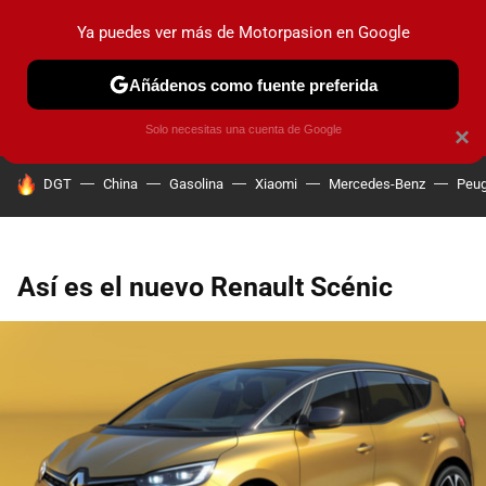
Ya puedes ver más de Motorpasion en Google
PRUEBAS
COCHES ELÉCTRICOS
OBSERVATORIO
F1
Añádenos como fuente preferida
Solo necesitas una cuenta de Google
×
HOY SE HABLA DE
DGT
China
Gasolina
Xiaomi
Mercedes-Benz
Peug
Así es el nuevo Renault Scénic