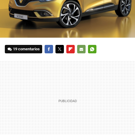
19 comentarios
FACEBOOK
TWITTER
FLIPBOARD
E-
WHATSAPP
MAIL