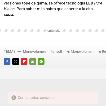
versiones tope de gama, se ofrece tecnología
LED
Pure
Vision
. Para saber más habrá que esperar a la cita
suiza.
TEMAS
Monovolumen
Renault
Monovolumen
Re
FACEBOOK
TWITTER
FLIPBOARD
E-
WHATSAPP
MAIL
Comentarios cerrados