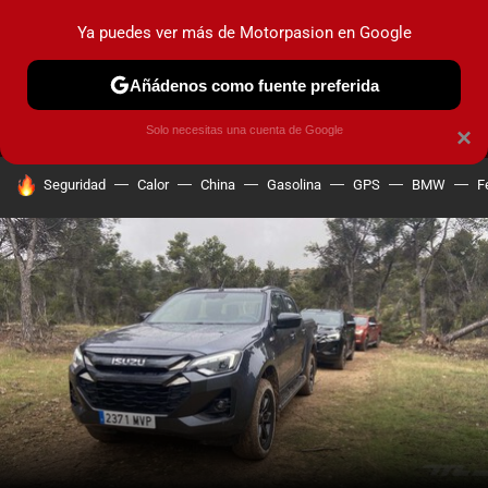
Ya puedes ver más de Motorpasion en Google
MENÚ
NUEVO
Añádenos como fuente preferida
PRUEBAS
COCHES ELÉCTRICOS
OBSERVATORIO
F1
Solo necesitas una cuenta de Google
×
HOY SE HABLA DE
Seguridad
Calor
China
Gasolina
GPS
BMW
F