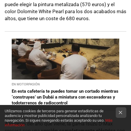
puede elegir la pintura metalizada (570 euros) y el
color Dolomite White Pearl para los dos acabados más
altos, que tiene un coste de 680 euros.
EN MOTORPASIÓN
En esta cafetería te puedes tomar un cortado mientras
‘construyes’ un Dubái a miniatura con excavadoras y
todoterrenos de radiocontrol
Utilizamos cookies de terceros para generar estadísticas de
audiencia y mostrar publicidad personalizada analizando tu
navegación. Si sigues navegando estarás aceptando su uso.
Más
A lo largo del año que viene, la gama Isuzu D-Max
información
crecerá con una
versión completamente eléctrica
con