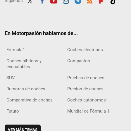
Síguenos
Twit
Fac
Yout
Inst
Tele
RSS
Flip
Tikt
ter
ebo
ube
agra
gra
boar
ok
ok
m
m
d
En Motorpasión hablamos de...
Fórmula1
Coches eléctricos
Coches híbridos y
Compactos
enchufables
SUV
Pruebas de coches
Rumores de coches
Precios de coches
Comparativa de coches
Coches autónomos
Futuro
Mundial de Fórmula 1
VER MÁS TEMAS