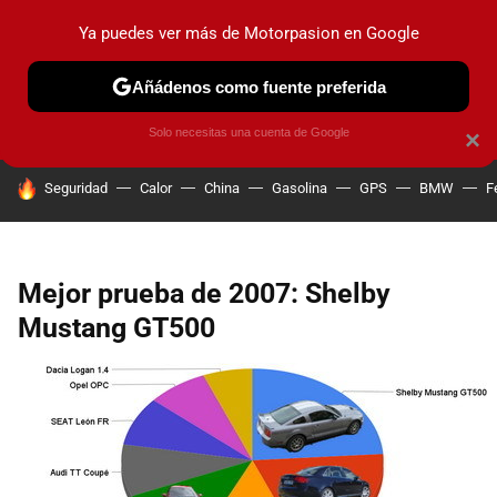
Ya puedes ver más de Motorpasion en Google
PRUEBAS
COCHES ELÉCTRICOS
OBSERVATORIO
F1
Añádenos como fuente preferida
Solo necesitas una cuenta de Google
×
HOY SE HABLA DE
Seguridad
Calor
China
Gasolina
GPS
BMW
F
Mejor prueba de 2007: Shelby
Mustang GT500