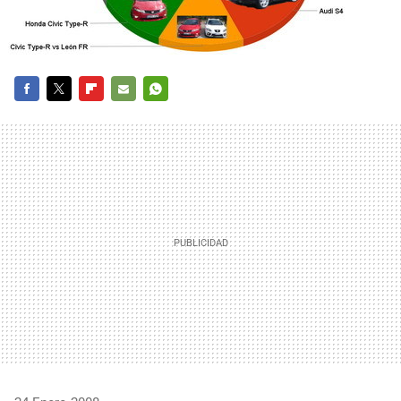
FACEBOOK
TWITTER
FLIPBOARD
E-
WHATSAPP
MAIL