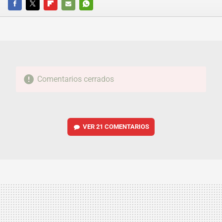
FACEBOOK
TWITTER
FLIPBOARD
E-
WHATSAPP
MAIL
Comentarios cerrados
VER
21 COMENTARIOS