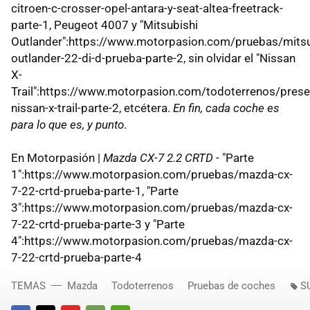
citroen-c-crosser-opel-antara-y-seat-altea-freetrack-
parte-1, Peugeot 4007 y "Mitsubishi
Outlander":https://www.motorpasion.com/pruebas/mitsu
outlander-22-di-d-prueba-parte-2, sin olvidar el "Nissan
X-
Trail":https://www.motorpasion.com/todoterrenos/prese
nissan-x-trail-parte-2, etcétera.
En fin, cada coche es
para lo que es, y punto
.
En Motorpasión |
Mazda CX-7 2.2 CRTD
- "Parte
1":https://www.motorpasion.com/pruebas/mazda-cx-
7-22-crtd-prueba-parte-1, "Parte
3":https://www.motorpasion.com/pruebas/mazda-cx-
7-22-crtd-prueba-parte-3 y "Parte
4":https://www.motorpasion.com/pruebas/mazda-cx-
7-22-crtd-prueba-parte-4
TEMAS
Mazda
Todoterrenos
Pruebas de coches
S