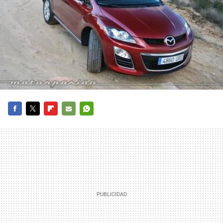
FACEBOOK
TWITTER
FLIPBOARD
E-
WHATSAPP
MAIL