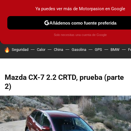
Ya puedes ver más de Motorpasion en Google
MENÚ
NUEVO
Añádenos como fuente preferida
PRUEBAS
COCHES ELÉCTRICOS
OBSERVATORIO
F1
Solo necesitas una cuenta de Google
HOY SE HABLA DE
Seguridad
Calor
China
Gasolina
GPS
BMW
F
Mazda CX-7 2.2 CRTD, prueba (parte
2)